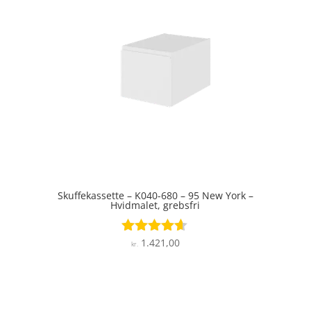
Skuffekassette – K040-680 – 95 New York –
Hvidmalet, grebsfri
1.421,00
Vurderet
kr.
4.5
ud af 5