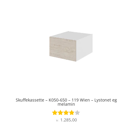
Skuffekassette – K050-650 – 119 Wien – Lystonet eg
melamin
1.285,00
Vurderet
kr.
3.8
ud af 5