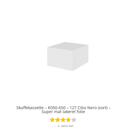
3.8
ud af 5
Skuffekassette – K050-650 – 127 Cibo Nero (sort) –
Super mat lakeret folie
1.303,00
Vurderet