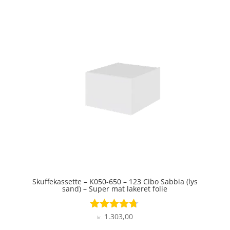
ud af 5
Skuffekassette – K050-650 – 123 Cibo Sabbia (lys
sand) – Super mat lakeret folie
1.303,00
Vurderet
kr.
4.6