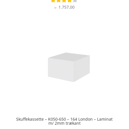
1.757,00
Vurderet
kr.
3.7
ud af 5
Skuffekassette – K050-650 – 164 London – Laminat
m/ 2mm trækant