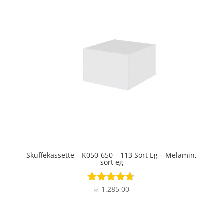
Skuffekassette – K050-650 – 113 Sort Eg – Melamin,
sort eg
1.285,00
Vurderet
kr.
4.6
ud af 5