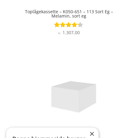
Toplågekassette – K050-651 – 113 Sort Eg –
Melamin, sort eg
1.307,00
Vurderet
kr.
4.1
ud af 5
×