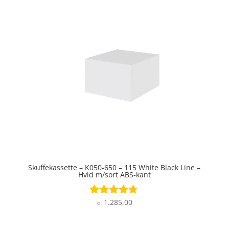
Skuffekassette – K050-650 – 115 White Black Line –
Hvid m/sort ABS-kant
1.285,00
Vurderet
kr.
4.6
ud af 5