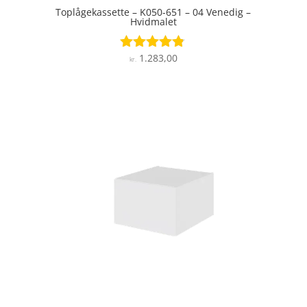
Toplågekassette – K050-651 – 04 Venedig –
Hvidmalet
1.283,00
Vurderet
kr.
4.7
ud af 5