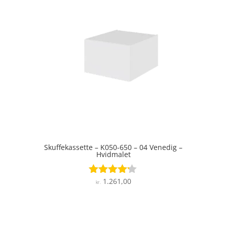
Skuffekassette – K050-650 – 04 Venedig –
Hvidmalet
1.261,00
Vurderet
kr.
4.1
ud af 5