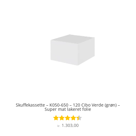
Skuffekassette – K050-650 – 120 Cibo Verde (grøn) –
Super mat lakeret folie
1.303,00
Vurderet
kr.
4.3