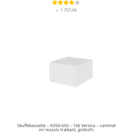
1.757,00
Vurderet
kr.
3.9
ud af 5
Skuffekassette – K050-650 – 166 Verona – Laminat
m/ massiv trækant, grebsfri