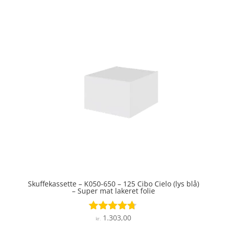
ud af 5
Skuffekassette – K050-650 – 125 Cibo Cielo (lys blå)
– Super mat lakeret folie
1.303,00
Vurderet
kr.