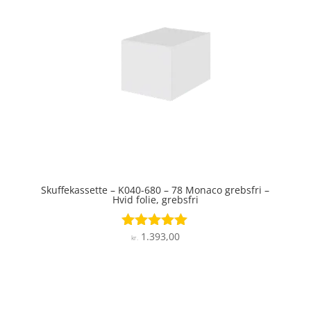
Skuffekassette – K040-680 – 78 Monaco grebsfri –
Hvid folie, grebsfri
1.393,00
Vurderet
kr.
5
ud af 5