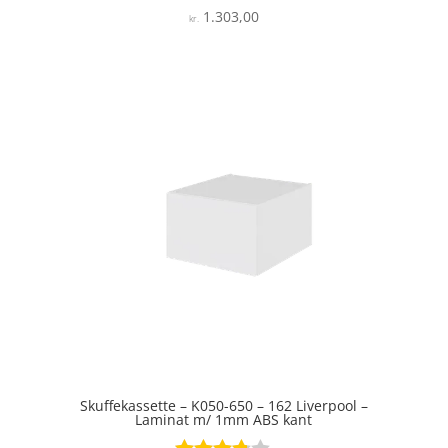
1.303,00
Vurderet
kr.
5
ud af 5
Skuffekassette – K050-650 – 162 Liverpool –
Laminat m/ 1mm ABS kant