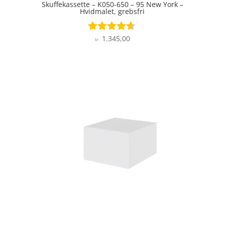
Skuffekassette – K050-650 – 95 New York –
Hvidmalet, grebsfri
1.345,00
Vurderet
kr.
4.5
ud af 5