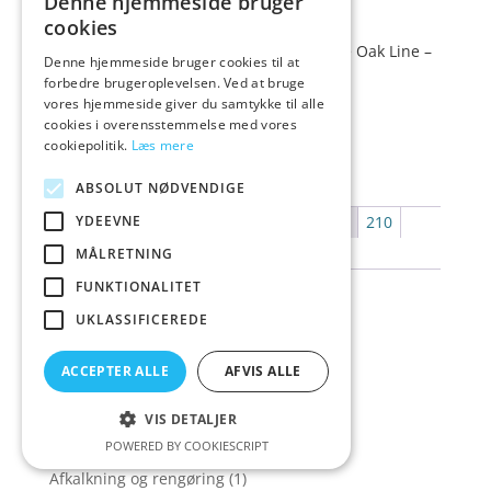
Denne hjemmeside bruger
cookies
Toplågekassette – K050-651 – 114 White Oak Line –
Denne hjemmeside bruger cookies til at
Hvid m/eg ABS-kant
forbedre brugeroplevelsen. Ved at bruge
vores hjemmeside giver du samtykke til alle
1.307,00
cookies i overensstemmelse med vores
Vurderet
kr.
4.7
cookiepolitik.
Læs mere
ud af 5
ABSOLUT NØDVENDIGE
YDEEVNE
←
1
2
3
…
206
207
208
209
210
211
212
…
270
271
272
→
MÅLRETNING
FUNKTIONALITET
Søg
Søg
efter:
UKLASSIFICEREDE
Produktkategorier
ACCEPTER ALLE
AFVIS ALLE
-Ventilator
(4)
AEG
(1)
VIS DETALJER
Affaldskværne og Blandingsbatterier
(3)
POWERED BY COOKIESCRIPT
Afkalkning og rengøring
(1)