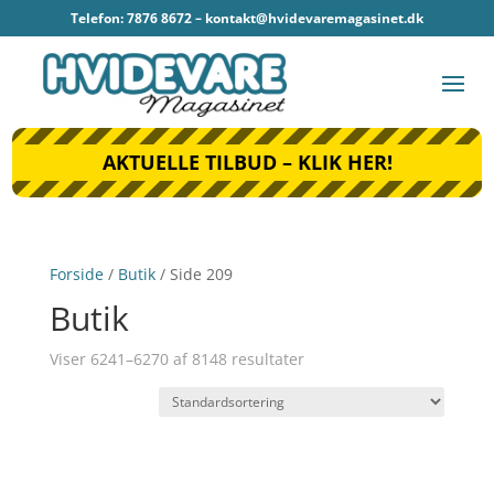
Telefon: 7876 8672 –
kontakt@hvidevaremagasinet.dk
AKTUELLE TILBUD – KLIK HER!
Forside
/
Butik
/ Side 209
Butik
Viser 6241–6270 af 8148 resultater