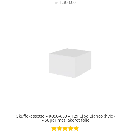
1.303,00
Vurderet
kr.
4.8
ud af 5
Skuffekassette – K050-650 – 129 Cibo Bianco (hvid)
– Super mat lakeret folie