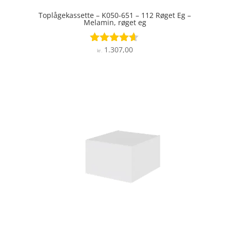
Toplågekassette – K050-651 – 112 Røget Eg –
Melamin, røget eg
1.307,00
Vurderet
kr.
4.5
ud af 5