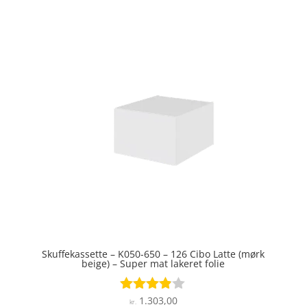
4.6
ud af 5
Skuffekassette – K050-650 – 126 Cibo Latte (mørk
beige) – Super mat lakeret folie
1.303,00
Vurderet
kr.