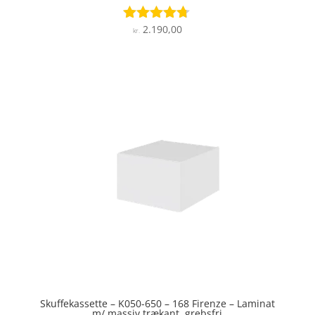
2.190,00
Vurderet
kr.
4.6
ud af 5
Skuffekassette – K050-650 – 168 Firenze – Laminat
m/ massiv trækant, grebsfri