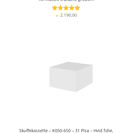
2.190,00
Vurderet
kr.
4.9
ud af 5
Skuffekassette – K050-650 – 31 Pisa – Hvid folie,