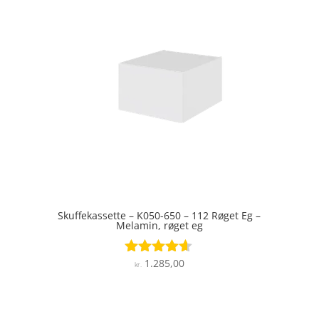
Skuffekassette – K050-650 – 112 Røget Eg –
Melamin, røget eg
1.285,00
Vurderet
kr.
4.5
ud af 5