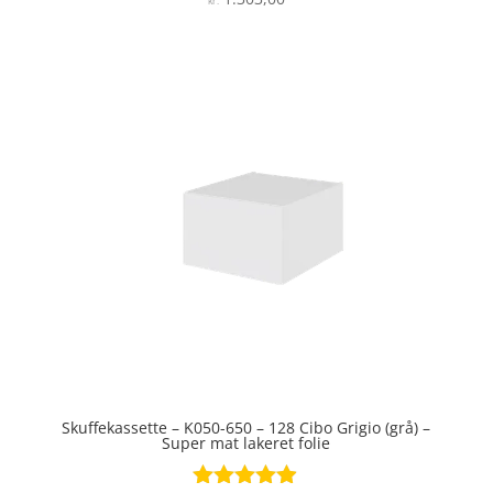
kr.
3.6
ud af 5
Skuffekassette – K050-650 – 128 Cibo Grigio (grå) –
Super mat lakeret folie