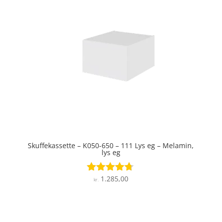
Skuffekassette – K050-650 – 111 Lys eg – Melamin,
lys eg
1.285,00
Vurderet
kr.
4.6
ud af 5