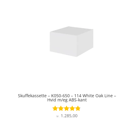
Skuffekassette – K050-650 – 114 White Oak Line –
Hvid m/eg ABS-kant
1.285,00
Vurderet
kr.
4.7
ud af 5