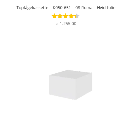
Toplågekassette – K050-651 – 08 Roma – Hvid folie
1.255,00
Vurderet
kr.
4.2
ud af 5