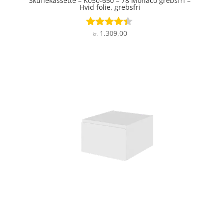
Skuffekassette – K050-650 – 78 Monaco grebsfri –
Hvid folie, grebsfri
1.309,00
Vurderet
kr.
4.3
ud af 5