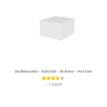
Skuffekassette – K050-650 – 08 Roma – Hvid folie
1.234,00
Vurderet
kr.
4.1
ud af 5