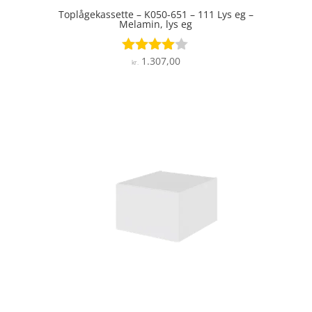
Toplågekassette – K050-651 – 111 Lys eg –
Melamin, lys eg
1.307,00
Vurderet
kr.
3.9
ud af 5