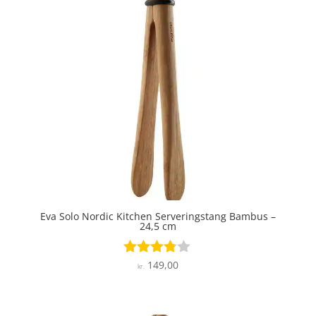
Eva Solo Nordic Kitchen Serveringstang Bambus –
24,5 cm
149,00
Vurderet
kr.
3.7
ud af 5