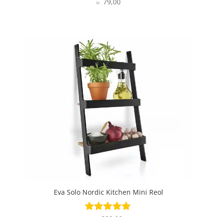
79,00
Vurderet
kr.
4.5
ud af 5
Eva Solo Nordic Kitchen Mini Reol