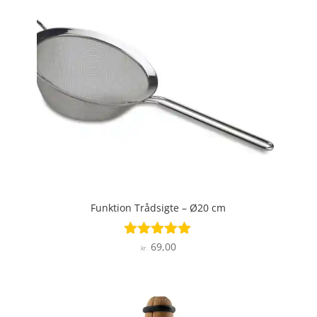
Funktion Trådsigte – Ø20 cm
69,00
Vurderet
kr.
5
ud af 5