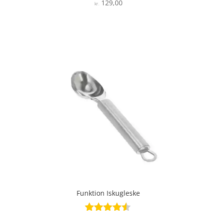
129,00
Vurderet
kr.
4.1
ud af 5
Funktion Iskugleske