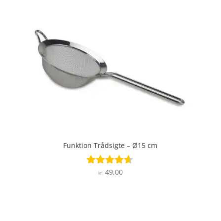
Funktion Trådsigte – Ø15 cm
49,00
Vurderet
kr.
4.5
ud af 5