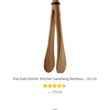
Eva Solo Nordic Kitchen Salattang Bambus – 26 cm
179,00
Vurderet
kr.
4.2
ud af 5