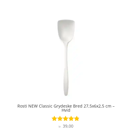
ud af 5
Rosti NEW Classic Grydeske Bred 27,5x6x2,5 cm –
Hvid
39,00
Vurderet
kr.
4.7