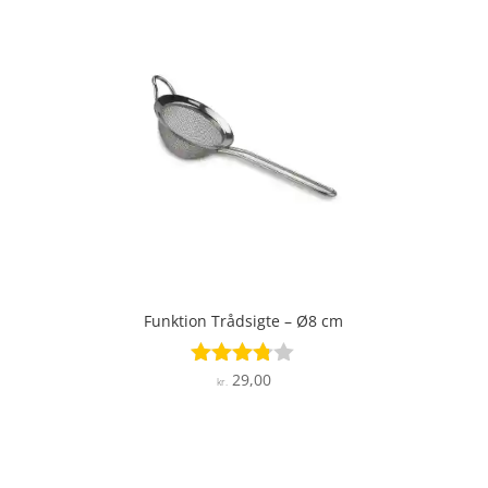
Funktion Trådsigte – Ø8 cm
29,00
Vurderet
kr.
3.7
ud af 5