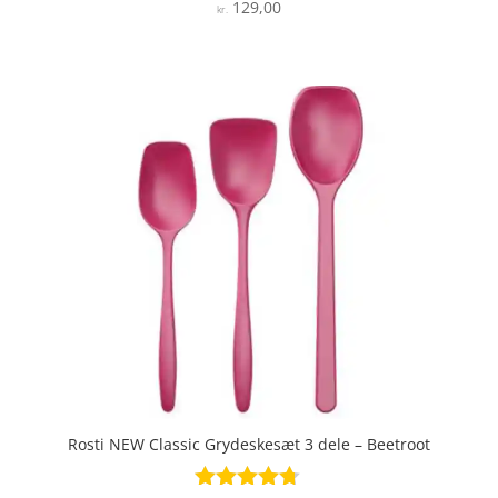
129,00
Vurderet
kr.
5
ud af 5
Rosti NEW Classic Grydeskesæt 3 dele – Beetroot