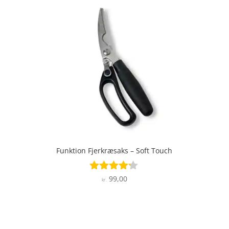
Funktion Fjerkræsaks – Soft Touch
99,00
Vurderet
kr.
4.1
ud af 5