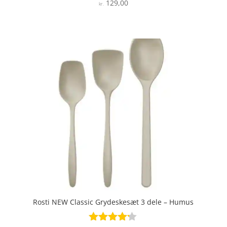
129,00
Vurderet
kr.
3.8
ud af 5
Rosti NEW Classic Grydeskesæt 3 dele – Humus