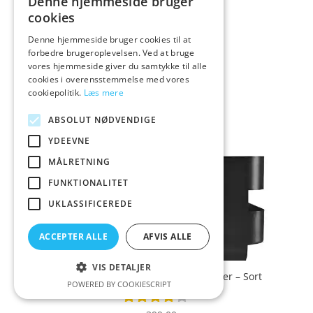
Denne hjemmeside bruger
199,00
Vurderet
kr.
4.2
cookies
ud af 5
Denne hjemmeside bruger cookies til at
forbedre brugeroplevelsen. Ved at bruge
vores hjemmeside giver du samtykke til alle
cookies i overensstemmelse med vores
cookiepolitik.
Læs mere
ABSOLUT NØDVENDIGE
YDEEVNE
MÅLRETNING
FUNKTIONALITET
UKLASSIFICEREDE
ACCEPTER ALLE
AFVIS ALLE
VIS DETALJER
Eva Solo Selvvandende Herb Organizer – Sort
POWERED BY COOKIESCRIPT