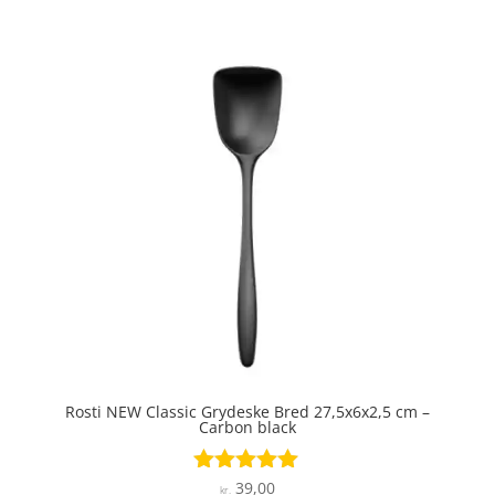
ud af 5
Rosti NEW Classic Grydeske Bred 27,5x6x2,5 cm –
Carbon black
39,00
Vurderet
kr.