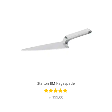
Stelton EM Kagespade
199,00
Vurderet
kr.
5
ud af 5