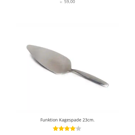
59,00
Vurderet
kr.
4.4
ud af 5
Funktion Kagespade 23cm.