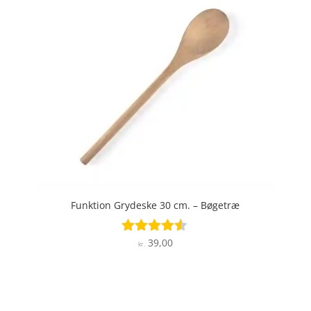
Funktion Grydeske 30 cm. – Bøgetræ
39,00
Vurderet
kr.
4.4
ud af 5