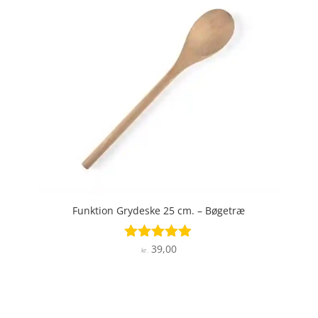
Funktion Grydeske 25 cm. – Bøgetræ
39,00
Vurderet
kr.
4.8
ud af 5