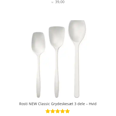
39,00
Vurderet
kr.
4.7
ud af 5
Rosti NEW Classic Grydeskesæt 3 dele – Hvid