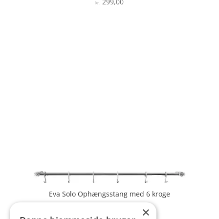
299,00
Vurderet
kr.
5
ud af 5
Eva Solo Ophængsstang med 6 kroge
×