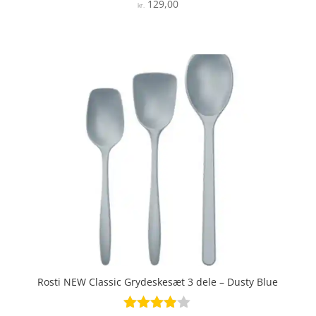
129,00
Vurderet
kr.
4.6
ud af 5
Rosti NEW Classic Grydeskesæt 3 dele – Dusty Blue