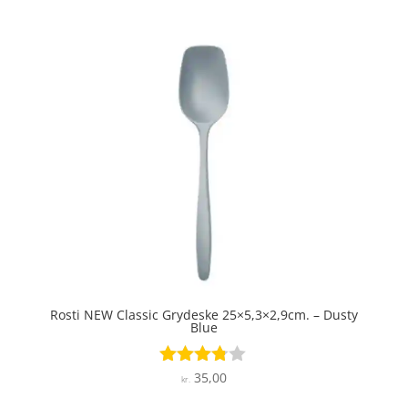
Rosti NEW Classic Grydeske 25×5,3×2,9cm. – Dusty
Blue
35,00
Vurderet
kr.
3.7