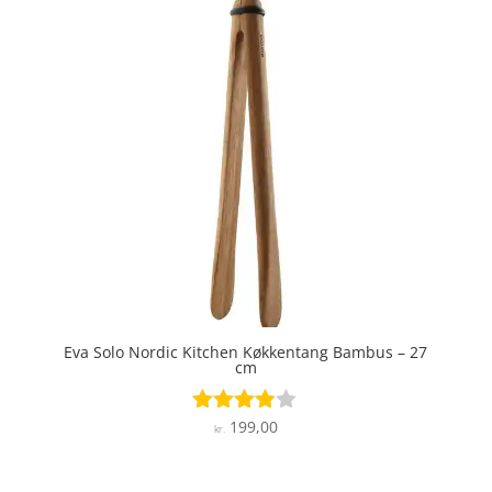
Eva Solo Nordic Kitchen Køkkentang Bambus – 27
cm
199,00
Vurderet
kr.
3.8
ud af 5