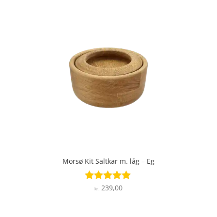
Morsø Kit Saltkar m. låg – Eg
239,00
Vurderet
kr.
4.9
ud af 5