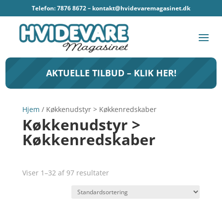
Telefon: 7876 8672 –
kontakt@hvidevaremagasinet.dk
AKTUELLE TILBUD – KLIK HER!
Hjem
/ Køkkenudstyr > Køkkenredskaber
Køkkenudstyr >
Køkkenredskaber
Viser 1–32 af 97 resultater