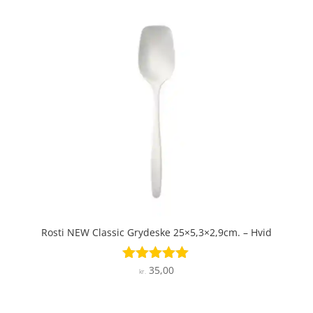
Rosti NEW Classic Grydeske 25×5,3×2,9cm. – Hvid
35,00
Vurderet
kr.
5
ud af 5