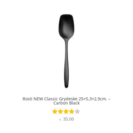
Rosti NEW Classic Grydeske 25×5,3×2,9cm. –
Carbon Black
35,00
Vurderet
kr.
3.7
ud af 5