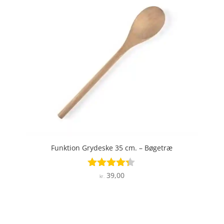
Funktion Grydeske 35 cm. – Bøgetræ
39,00
Vurderet
kr.
4.2
ud af 5