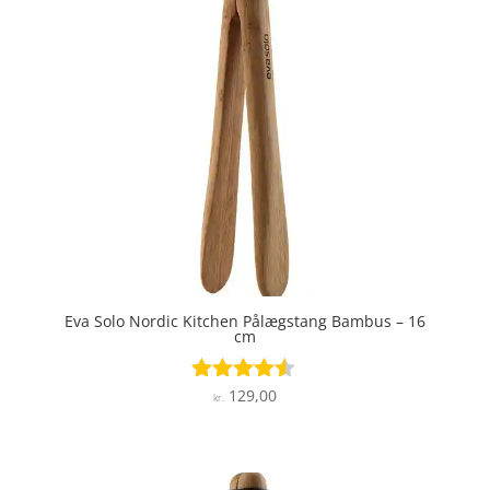
Eva Solo Nordic Kitchen Pålægstang Bambus – 16
cm
129,00
Vurderet
kr.
4.4
ud af 5