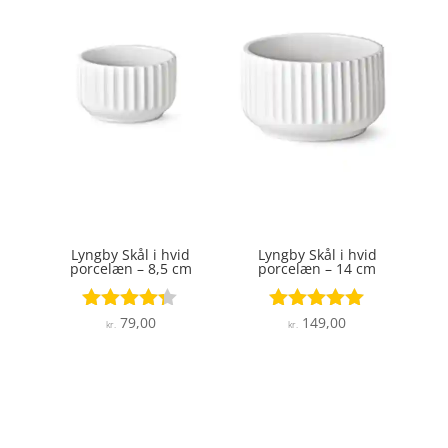
Lyngby Skål i hvid
Lyngby Skål i hvid
porcelæn – 8,5 cm
porcelæn – 14 cm
79,00
149,00
Vurderet
Vurderet
kr.
kr.
4.2
5
ud af 5
ud af 5