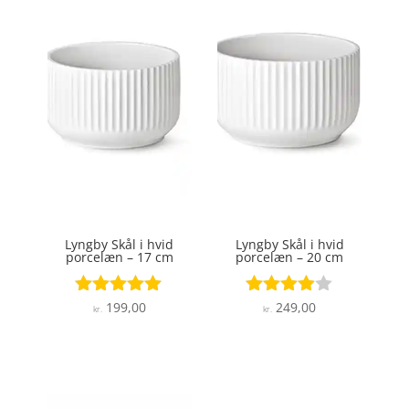
Lyngby Skål i hvid
Lyngby Skål i hvid
porcelæn – 17 cm
porcelæn – 20 cm
199,00
249,00
Vurderet
Vurderet
kr.
kr.
4.9
3.9
ud af 5
ud af 5