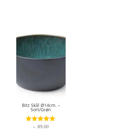
Bitz Skål Ø14cm. –
Sort/Grøn
89,00
Vurderet
kr.
5
ud af 5