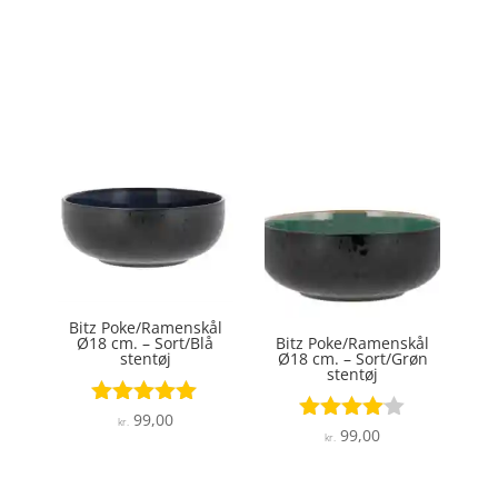
Bitz Poke/Ramenskål
Ø18 cm. – Sort/Blå
Bitz Poke/Ramenskål
stentøj
Ø18 cm. – Sort/Grøn
stentøj
99,00
Vurderet
kr.
99,00
Vurderet
4.9
kr.
4
ud af 5
ud af 5