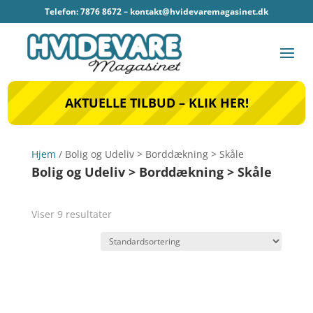
Telefon: 7876 8672 –
kontakt@hvidevaremagasinet.dk
AKTUELLE TILBUD – KLIK HER!
Hjem
/ Bolig og Udeliv > Borddækning > Skåle
Bolig og Udeliv > Borddækning > Skåle
Viser 9 resultater