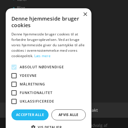
Blog
×
Kontakt
Denne hjemmeside bruger
cookies
Denne hjemmeside bruger cookies til at
forbedre brugeroplevelsen. Ved at bruge
vores hjemmeside giver du samtykke til alle
hvidevaremagasinet
cookies i overensstemmelse med vores
cookiepolitik.
Læs mere
Tlf: 7876 8672
Mail:
info@hvidevaremagasinet.dk
ABSOLUT NØDVENDIGE
YDEEVNE
MÅLRETNING
FUNKTIONALITET
UKLASSIFICEREDE
Cookie- og privatlivspolitik
Kontakt
ACCEPTER ALLE
AFVIS ALLE
Denne hjemmeside samler et bredt udvalg af
VIS DETALJER