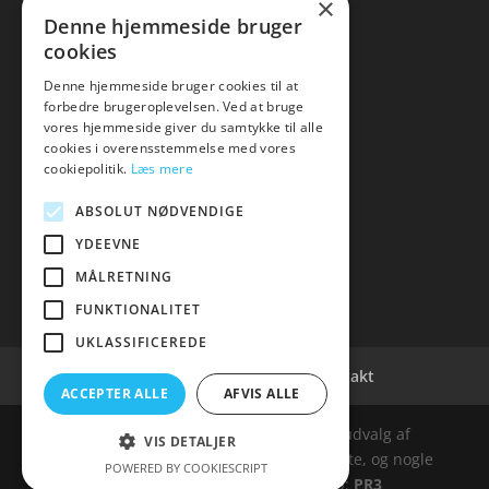
×
Kontakt
Denne hjemmeside bruger
cookies
Denne hjemmeside bruger cookies til at
forbedre brugeroplevelsen. Ved at bruge
vores hjemmeside giver du samtykke til alle
hvidevaremagasinet
cookies i overensstemmelse med vores
cookiepolitik.
Læs mere
Tlf: 7876 8672
Mail:
info@hvidevaremagasinet.dk
ABSOLUT NØDVENDIGE
YDEEVNE
MÅLRETNING
FUNKTIONALITET
UKLASSIFICEREDE
Cookie- og privatlivspolitik
Kontakt
ACCEPTER ALLE
AFVIS ALLE
Denne hjemmeside samler et bredt udvalg af
VIS DETALJER
spændende varer. Siden er et affiiliatesite, og nogle
POWERED BY COOKIESCRIPT
links kan være affiliatelinks. Web:
PR3