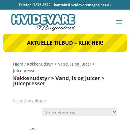
Telefon: 7876 8672 –
kontakt@hvidevaremagasinet.dk
AKTUELLE TILBUD – KLIK HER!
Hjem
/ Køkkenudstyr > Vand, Is og Juicer >
Juicepresser
Køkkenudstyr > Vand, Is og Juicer >
Juicepresser
Viser 2 resultater