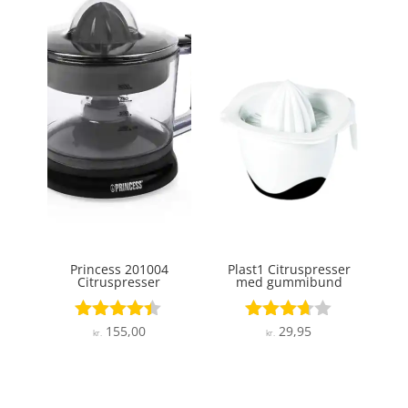
Princess 201004
Plast1 Citruspresser
Citruspresser
med gummibund
155,00
29,95
Vurderet
Vurderet
kr.
kr.
4.3
3.6
ud af 5
ud af 5