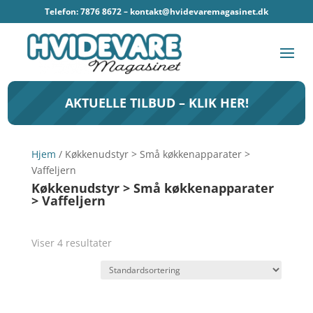
Telefon: 7876 8672 –
kontakt@hvidevaremagasinet.dk
AKTUELLE TILBUD – KLIK HER!
Hjem
/ Køkkenudstyr > Små køkkenapparater >
Vaffeljern
Køkkenudstyr > Små køkkenapparater
> Vaffeljern
Viser 4 resultater