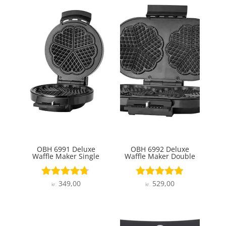
OBH 6991 Deluxe
OBH 6992 Deluxe
Waffle Maker Single
Waffle Maker Double
349,00
529,00
Vurderet
Vurderet
kr.
kr.
4.6
4.8
ud af 5
ud af 5