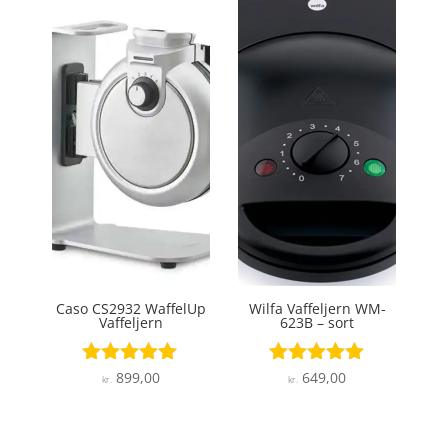
Caso CS2932 WaffelUp
Wilfa Vaffeljern WM-
Vaffeljern
623B – sort
899,00
649,00
Vurderet
Vurderet
kr.
kr.
5
5
ud af 5
ud af 5