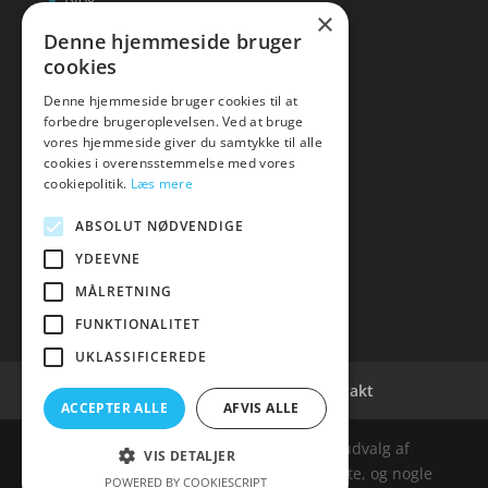
×
Kontakt
Denne hjemmeside bruger
cookies
Denne hjemmeside bruger cookies til at
forbedre brugeroplevelsen. Ved at bruge
vores hjemmeside giver du samtykke til alle
hvidevaremagasinet
cookies i overensstemmelse med vores
cookiepolitik.
Læs mere
Tlf: 7876 8672
Mail:
info@hvidevaremagasinet.dk
ABSOLUT NØDVENDIGE
YDEEVNE
MÅLRETNING
FUNKTIONALITET
UKLASSIFICEREDE
Cookie- og privatlivspolitik
Kontakt
ACCEPTER ALLE
AFVIS ALLE
Denne hjemmeside samler et bredt udvalg af
VIS DETALJER
spændende varer. Siden er et affiiliatesite, og nogle
POWERED BY COOKIESCRIPT