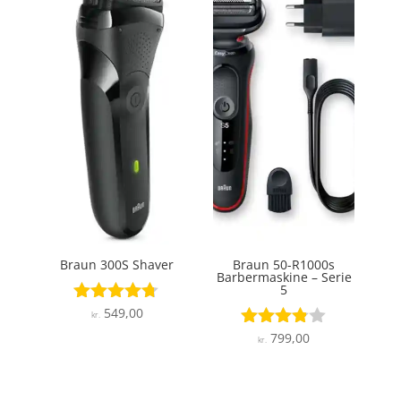
Braun 300S Shaver
Braun 50-R1000s
Barbermaskine – Serie
5
549,00
Vurderet
kr.
4.6
799,00
Vurderet
kr.
ud af 5
3.8
ud af 5