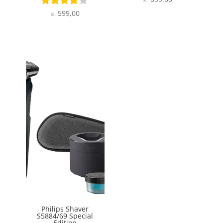
kr.
5
599,00
Vurderet
kr.
ud af 5
3.9
ud af 5
Philips Shaver
S5884/69 Special
Edition