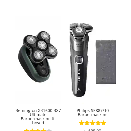
4.2
ud af 5
Remington XR1600 RX7
Philips S5887/10
Ultimate
Barbermaskine
Barbermaskine til
hoved
699,00
Vurderet