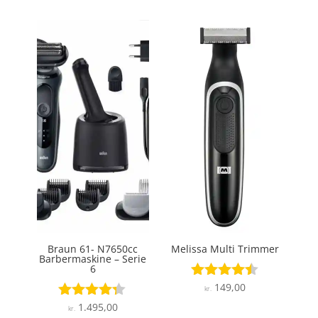
Braun 61- N7650cc
Melissa Multi Trimmer
Barbermaskine – Serie
6
149,00
Vurderet
kr.
4.4
1.495,00
Vurderet
kr.
ud af 5