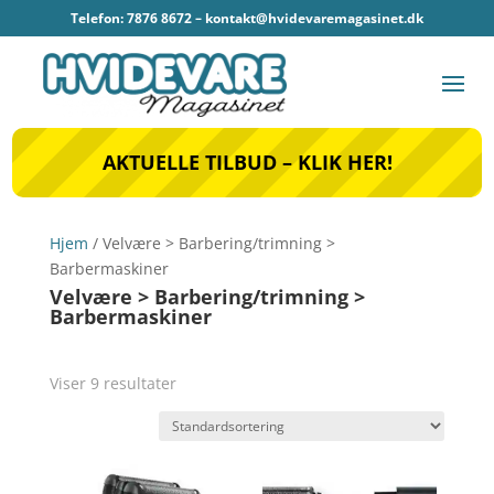
Telefon: 7876 8672 –
kontakt@hvidevaremagasinet.dk
AKTUELLE TILBUD – KLIK HER!
Hjem
/ Velvære > Barbering/trimning >
Barbermaskiner
Velvære > Barbering/trimning >
Barbermaskiner
Viser 9 resultater