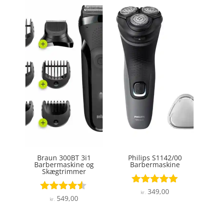
Braun 300BT 3i1
Philips S1142/00
Barbermaskine og
Barbermaskine
Skægtrimmer
349,00
Vurderet
kr.
549,00
Vurderet
4.9
kr.
4.4
ud af 5
ud af 5