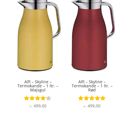
Alfi – Skyline –
Alfi – Skyline –
Termokande – 1 ltr. –
Termokande – 1 ltr. –
Majsgul
Rød
499,00
499,00
Vurderet
Vurderet
kr.
kr.
4.1
4.9
ud af 5
ud af 5