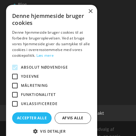
Blog
×
Kontakt
Denne hjemmeside bruger
cookies
Denne hjemmeside bruger cookies til at
forbedre brugeroplevelsen. Ved at bruge
vores hjemmeside giver du samtykke til alle
hvidevaremagasinet
cookies i overensstemmelse med vores
cookiepolitik.
Læs mere
Tlf: 7876 8672
Mail:
info@hvidevaremagasinet.dk
ABSOLUT NØDVENDIGE
YDEEVNE
MÅLRETNING
FUNKTIONALITET
UKLASSIFICEREDE
Cookie- og privatlivspolitik
Kontakt
ACCEPTER ALLE
AFVIS ALLE
Denne hjemmeside samler et bredt udvalg af
VIS DETALJER