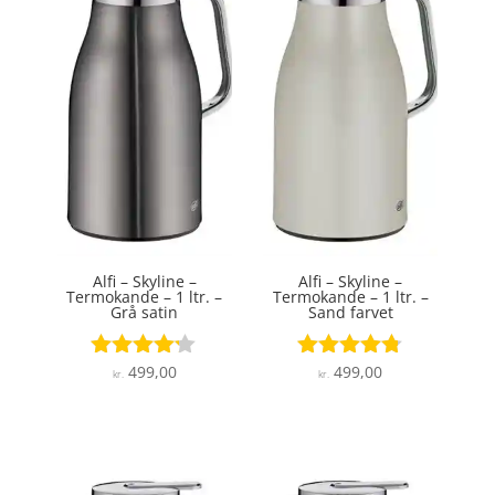
Alfi – Skyline –
Alfi – Skyline –
Termokande – 1 ltr. –
Termokande – 1 ltr. –
Grå satin
Sand farvet
499,00
499,00
Vurderet
Vurderet
kr.
kr.
4.1
4.7
ud af 5
ud af 5