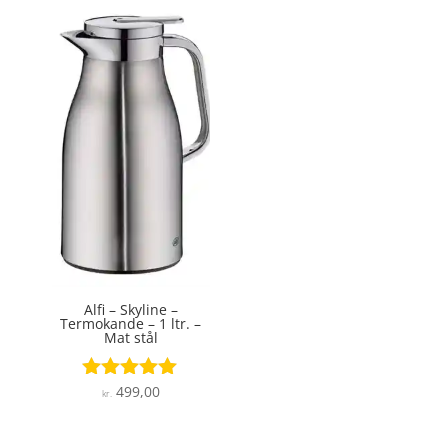
Alfi – Skyline –
Termokande – 1 ltr. –
Mat stål
499,00
Vurderet
kr.
5
ud af 5