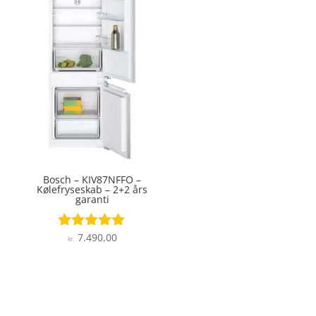
Bosch – KIV87NFFO –
Kølefryseskab – 2+2 års
garanti
7.490,00
Vurderet
kr.
5
ud af 5