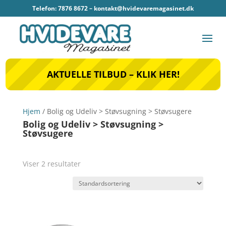
Telefon: 7876 8672 –
kontakt@hvidevaremagasinet.dk
AKTUELLE TILBUD – KLIK HER!
Hjem
/ Bolig og Udeliv > Støvsugning > Støvsugere
Bolig og Udeliv > Støvsugning >
Støvsugere
Viser 2 resultater