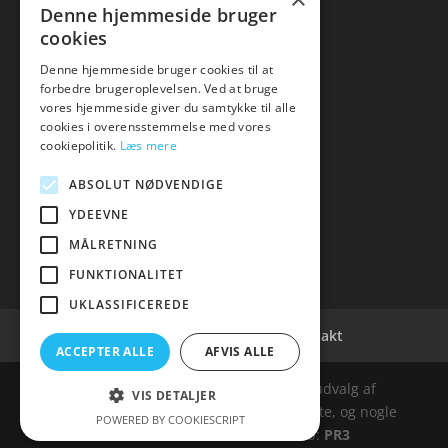
Kontakt
Denne hjemmeside bruger
cookies
Denne hjemmeside bruger cookies til at
forbedre brugeroplevelsen. Ved at bruge
vores hjemmeside giver du samtykke til alle
hvidevaremagasinet
cookies i overensstemmelse med vores
cookiepolitik.
Læs mere
Tlf: 7876 8672
Mail:
info@hvidevaremagasinet.dk
ABSOLUT NØDVENDIGE
YDEEVNE
MÅLRETNING
FUNKTIONALITET
UKLASSIFICEREDE
Cookie- og privatlivspolitik
Kontakt
ACCEPTER ALLE
AFVIS ALLE
Denne hjemmeside samler et bredt udvalg af
VIS DETALJER
spændende varer. Siden er et affiiliatesite, og nogle
POWERED BY COOKIESCRIPT
links kan være affiliatelinks. Web:
PR3