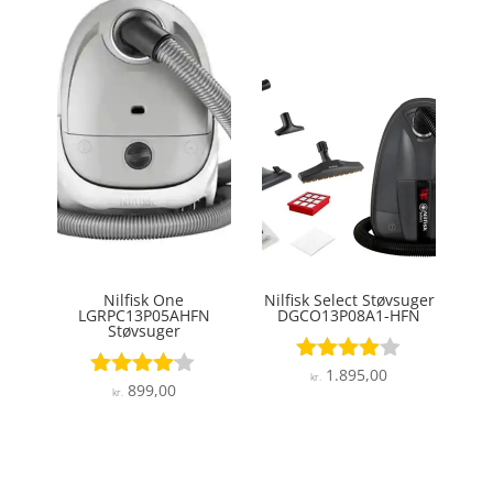
Nilfisk One
Nilfisk Select Støvsuger
LGRPC13P05AHFN
DGCO13P08A1-HFN
Støvsuger
1.895,00
Vurderet
kr.
899,00
Vurderet
4
kr.
4
ud af 5
ud af 5