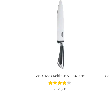
GastroMax Kokkekniv – 34,0 cm
Ga
79,00
Vurderet
kr.
3.9
ud af 5