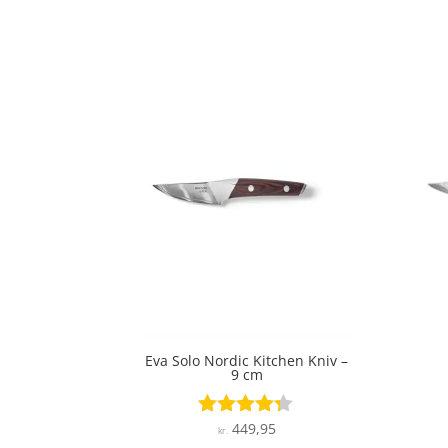
Eva Solo Nordic Kitchen Kniv –
9 cm
449,95
Vurderet
kr.
4.2