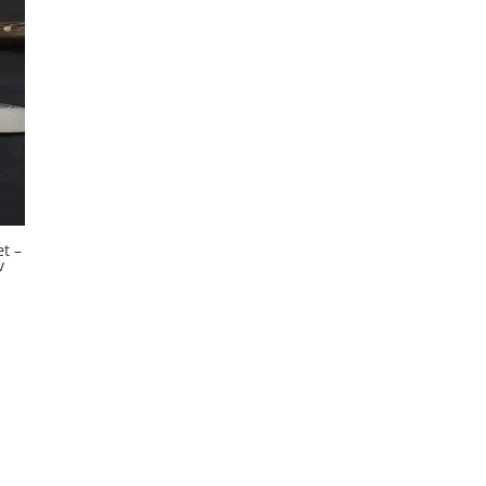
t –
v