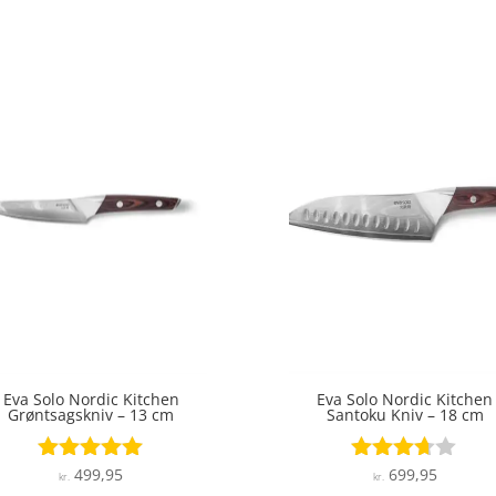
Eva Solo Nordic Kitchen
Eva Solo Nordic Kitchen
Grøntsagskniv – 13 cm
Santoku Kniv – 18 cm
499,95
699,95
Vurderet
Vurderet
kr.
kr.
5
3.6