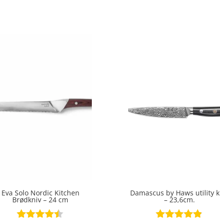
ud af 5
ud af 5
Eva Solo Nordic Kitchen
Damascus by Haws utility k
Brødkniv – 24 cm
– 23,6cm.