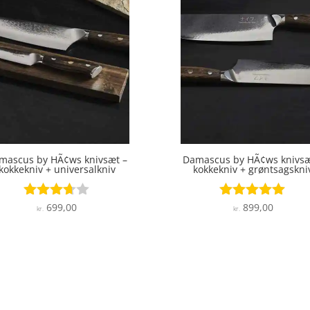
mascus by HÃ¢ws knivsæt –
Damascus by HÃ¢ws knivsæ
kokkekniv + universalkniv
kokkekniv + grøntsagskni
699,00
899,00
Vurderet
Vurderet
kr.
kr.
3.6
5
ud af 5
ud af 5