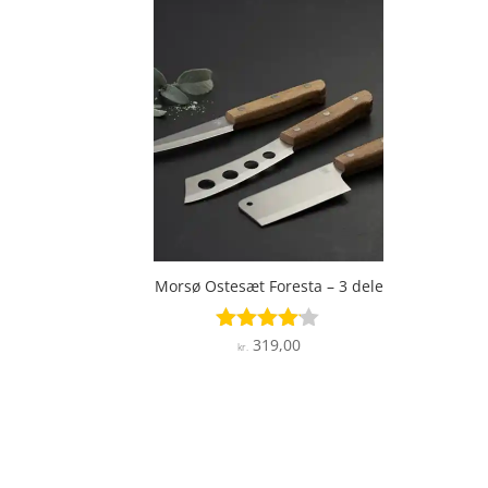
Morsø Ostesæt Foresta – 3 dele
319,00
Vurderet
kr.
4
ud af 5