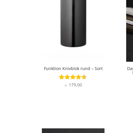
Funktion Knivblok rund – Sort
Da
179,00
Vurderet
kr.
4.5
ud af 5