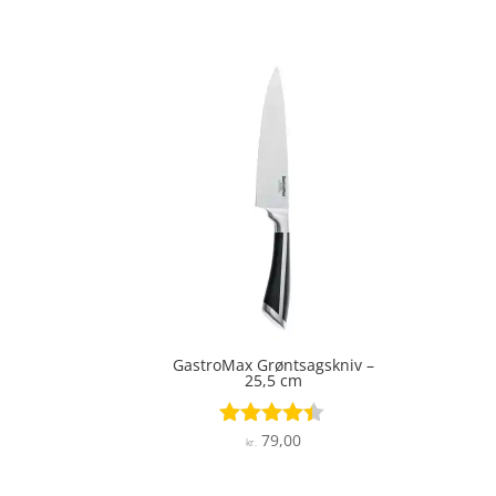
GastroMax Grøntsagskniv –
25,5 cm
79,00
Vurderet
kr.
4.3
ud af 5