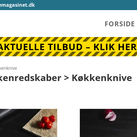
emagasinet.dk
FORSIDE
AKTUELLE TILBUD – KLIK HER
kenknive
kenredskaber > Køkkenknive