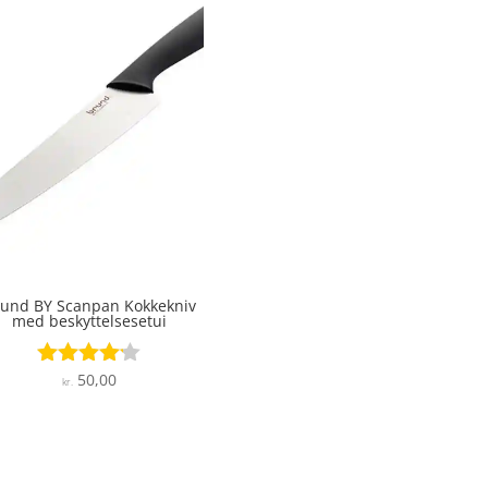
und BY Scanpan Kokkekniv
med beskyttelsesetui
50,00
Vurderet
kr.
4.1
ud af 5