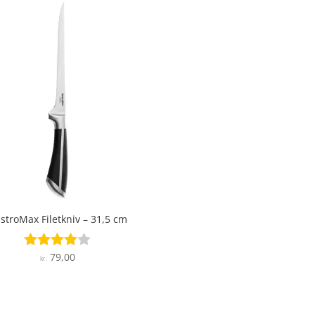
stroMax Filetkniv – 31,5 cm
79,00
Vurderet
kr.
3.9
ud af 5