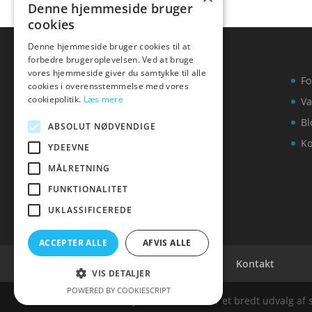
Denne hjemmeside bruger
cookies
Denne hjemmeside bruger cookies til at
forbedre brugeroplevelsen. Ved at bruge
vores hjemmeside giver du samtykke til alle
Fo
cookies i overensstemmelse med vores
cookiepolitik.
Læs mere
Va
Bl
ABSOLUT NØDVENDIGE
Ko
YDEEVNE
MÅLRETNING
FUNKTIONALITET
UKLASSIFICEREDE
ACCEPTER ALLE
AFVIS ALLE
Cookie- og privatlivspolitik
Kontakt
VIS DETALJER
POWERED BY COOKIESCRIPT
Denne hjemmeside samler et bredt udvalg af spæ