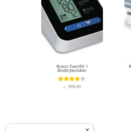
Braun ExactFit 1
B
Blodtryksmåler
399,00
Vurderet
kr.
4.1
ud af 5
×