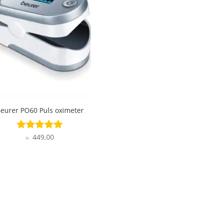
eurer PO60 Puls oximeter
449,00
Vurderet
kr.
5
ud af 5