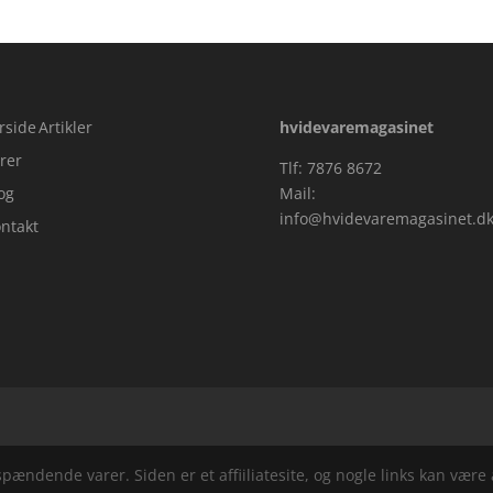
rside
Artikler
hvidevaremagasinet
rer
Tlf: 7876 8672
og
Mail:
info@hvidevaremagasinet.d
ntakt
ndende varer. Siden er et affiiliatesite, og nogle links kan være a