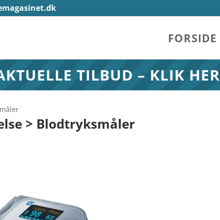
emagasinet.dk
FORSIDE
AKTUELLE TILBUD – KLIK HER
småler
else > Blodtryksmåler