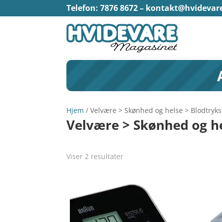
Telefon: 7876 8672 –
kontakt@hvidevar
Hjem
/ Velvære > Skønhed og helse > Blodtryk
Velvære > Skønhed og h
Viser 2 resultater