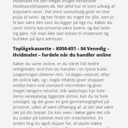
Hvidmalet fra den meget brugte forhandler
HvidevareShoppen.dk, der altid har et stort udvalg af
populære varer. Det store vareudvalg giver en stor
pulje af varer, og her finder du noget for alle, som jo
fx kan være den vare du kigger på lige nu. Køber du
varer online kan priserne være lavere- og det lader
sig gøre, når man ikke skal betale til showroom og
butikker på dyre adresser.
Toplågekassette – K050-651 – 04 Venedig –
Hvidmalet – fordele når du handler online
Køber du varer online, er du sikret lidt bedre
rettigheder, end hvis du handler i en fysisk butik.
Lovgivningen dikterer min. 14 dages returret. efter
dit online køb, og i nogle tilfælde giver shoppen
endda mere end standard returretten og giver
meget længere returtid. Når webshops har hele
deres varekatalog liggende online, kan du se hele
udvalget, og det giver en god gennemsigtighed på
priserne, uden af være afhængig af, at det skal være
tæt på din bopæl. Du kan oven i købet gøre det når
du sidder på toilettet med din mobiltelefon. En
anden ting du også slipper for, at skulle slæbe