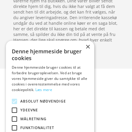
varerne hjem fra butikken. Dine varer bliver sendt
direkte hjem til dig, hvis du ikke har valgt at få dem
sendt hen til dit arbejde, og det kan frit vælges, når
du angiver leveringadresse. Den irriterende kassekø
undgår du ved at handle online køer er en saga blot,
her er det direkte til kassen og betale med det
samme, så spilder du ikke din tid på at vente på fru
Hansen, der lige skal spørge om, hvad hver enkelt
×
ting koster.
Denne hjemmeside bruger
cookies
Denne hjemmeside bruger cookies til at
Forside
Artikler
forbedre brugeroplevelsen. Ved at bruge
vores hjemmeside giver du samtykke til alle
Varer
cookies i overensstemmelse med vores
Blog
cookiepolitik.
Læs mere
Kontakt
ABSOLUT NØDVENDIGE
YDEEVNE
MÅLRETNING
hvidevaremagasinet
FUNKTIONALITET