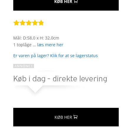
KØB HER
Bedømt
som
4.7
Mål: D:58,0 x H: 32,0cm
ud af 5
1 toplåge …
læs mere her
baseret på
kundebedø
Er varen på lager? Klik for at se lagerstatus
mmelser
KØB HER