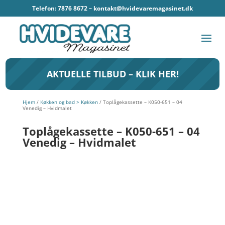
Telefon: 7876 8672 –
kontakt@hvidevaremagasinet.dk
AKTUELLE TILBUD – KLIK HER!
Hjem
/
Køkken og bad > Køkken
/ Toplågekassette – K050-651 – 04
Venedig – Hvidmalet
Toplågekassette – K050-651 – 04
Venedig – Hvidmalet