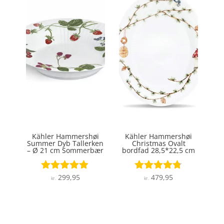
Kähler Hammershøi
Kähler Hammershøi
Summer Dyb Tallerken
Christmas Ovalt
– Ø 21 cm Sommerbær
bordfad 28,5*22,5 cm
299,95
479,95
Vurderet
Vurderet
kr.
kr.
4.8
4.7
ud af 5
ud af 5