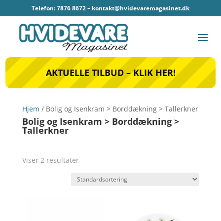
Telefon: 7876 8672 –
kontakt@hvidevaremagasinet.dk
AKTUELLE TILBUD – KLIK HER!
Hjem
/ Bolig og Isenkram > Borddækning > Tallerkner
Bolig og Isenkram > Borddækning >
Tallerkner
Viser 2 resultater