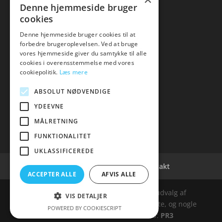
Kontakt
Denne hjemmeside bruger
cookies
Denne hjemmeside bruger cookies til at
forbedre brugeroplevelsen. Ved at bruge
vores hjemmeside giver du samtykke til alle
hvidevaremagasinet
cookies i overensstemmelse med vores
cookiepolitik.
Læs mere
Tlf: 7876 8672
Mail:
info@hvidevaremagasinet.dk
ABSOLUT NØDVENDIGE
YDEEVNE
MÅLRETNING
FUNKTIONALITET
UKLASSIFICEREDE
Cookie- og privatlivspolitik
Kontakt
ACCEPTER ALLE
AFVIS ALLE
Denne hjemmeside samler et bredt udvalg af
VIS DETALJER
spændende varer. Siden er et affiiliatesite, og nogle
POWERED BY COOKIESCRIPT
links kan være affiliatelinks. Web:
PR3