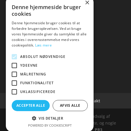
×
Kontakt
Denne hjemmeside bruger
cookies
Denne hjemmeside bruger cookies til at
forbedre brugeroplevelsen. Ved at bruge
vores hjemmeside giver du samtykke til alle
hvidevaremagasinet
cookies i overensstemmelse med vores
cookiepolitik.
Læs mere
Tlf: 7876 8672
Mail:
info@hvidevaremagasinet.dk
ABSOLUT NØDVENDIGE
YDEEVNE
MÅLRETNING
FUNKTIONALITET
UKLASSIFICEREDE
Cookie- og privatlivspolitik
Kontakt
ACCEPTER ALLE
AFVIS ALLE
Denne hjemmeside samler et bredt udvalg af
VIS DETALJER
spændende varer. Siden er et affiiliatesite, og nogle
POWERED BY COOKIESCRIPT
links kan være affiliatelinks. Web:
PR3