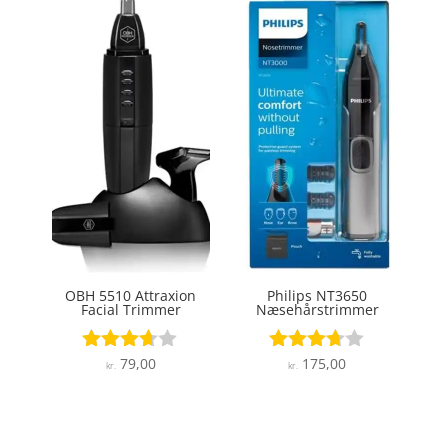
OBH 5510 Attraxion
Philips NT3650
Facial Trimmer
Næsehårstrimmer
79,00
175,00
Vurderet
Vurderet
kr.
kr.
3.6
3.6
ud af 5
ud af 5