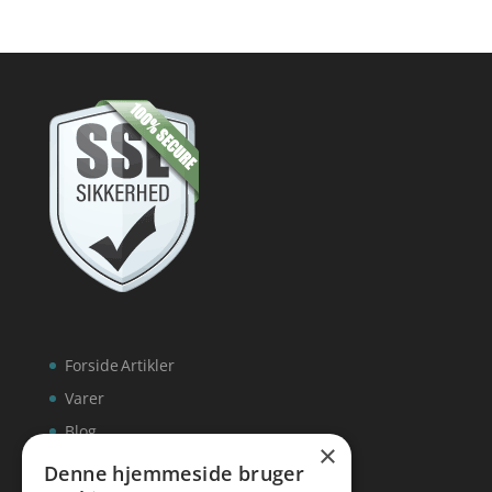
Forside
Artikler
Varer
Blog
×
Kontakt
Denne hjemmeside bruger