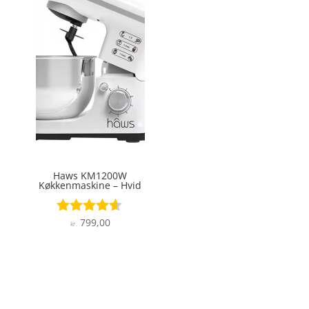
Haws KM1200W
Køkkenmaskine – Hvid
799,00
Vurderet
kr.
4.5
ud af 5