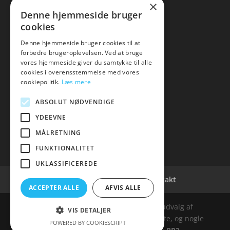
×
Kontakt
Denne hjemmeside bruger
cookies
Denne hjemmeside bruger cookies til at
forbedre brugeroplevelsen. Ved at bruge
vores hjemmeside giver du samtykke til alle
hvidevaremagasinet
cookies i overensstemmelse med vores
cookiepolitik.
Læs mere
Tlf: 7876 8672
Mail:
info@hvidevaremagasinet.dk
ABSOLUT NØDVENDIGE
YDEEVNE
MÅLRETNING
FUNKTIONALITET
UKLASSIFICEREDE
Cookie- og privatlivspolitik
Kontakt
ACCEPTER ALLE
AFVIS ALLE
Denne hjemmeside samler et bredt udvalg af
VIS DETALJER
spændende varer. Siden er et affiiliatesite, og nogle
POWERED BY COOKIESCRIPT