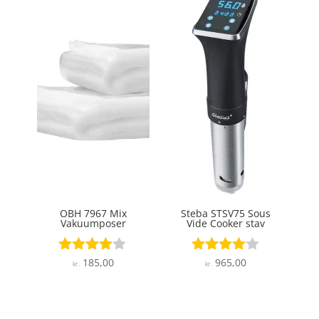
OBH 7967 Mix
Steba STSV75 Sous
Vakuumposer
Vide Cooker stav
185,00
965,00
Vurderet
Vurderet
kr.
kr.
3.9
4
ud af 5
ud af 5