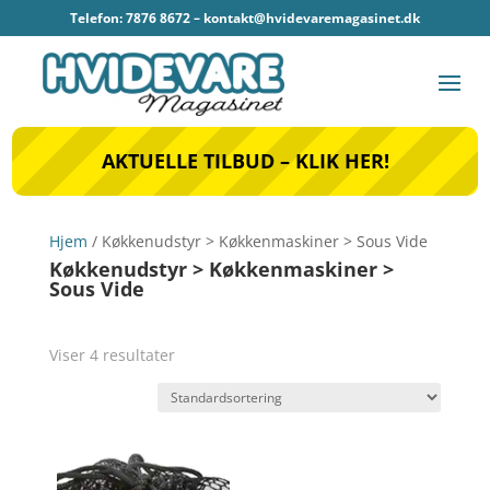
Telefon: 7876 8672 –
kontakt@hvidevaremagasinet.dk
AKTUELLE TILBUD – KLIK HER!
Hjem
/ Køkkenudstyr > Køkkenmaskiner > Sous Vide
Køkkenudstyr > Køkkenmaskiner >
Sous Vide
Viser 4 resultater