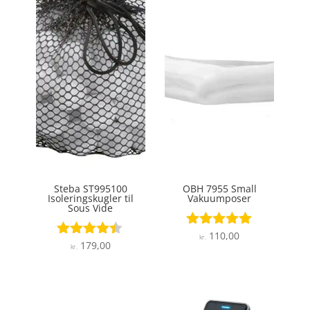
Steba ST995100
OBH 7955 Small
Isoleringskugler til
Vakuumposer
Sous Vide
110,00
Vurderet
kr.
179,00
Vurderet
4.9
kr.
4.3
ud af 5
ud af 5