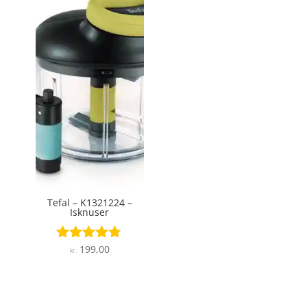
Tefal – K1321224 –
Isknuser
199,00
Vurderet
kr.
4.7
ud af 5