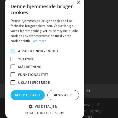
×
Kontakt
Denne hjemmeside bruger
cookies
Denne hjemmeside bruger cookies til at
forbedre brugeroplevelsen. Ved at bruge
vores hjemmeside giver du samtykke til alle
hvidevaremagasinet
cookies i overensstemmelse med vores
cookiepolitik.
Læs mere
Tlf: 7876 8672
Mail:
info@hvidevaremagasinet.dk
ABSOLUT NØDVENDIGE
YDEEVNE
MÅLRETNING
FUNKTIONALITET
UKLASSIFICEREDE
Cookie- og privatlivspolitik
Kontakt
ACCEPTER ALLE
AFVIS ALLE
Denne hjemmeside samler et bredt udvalg af
VIS DETALJER
spændende varer. Siden er et affiiliatesite, og nogle
POWERED BY COOKIESCRIPT
links kan være affiliatelinks. Web:
PR3