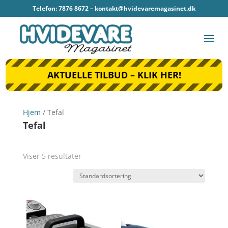
Telefon: 7876 8672 –
kontakt@hvidevaremagasinet.dk
AKTUELLE TILBUD – KLIK HER!
Hjem
/ Tefal
Tefal
Viser 5 resultater