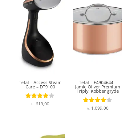
Tefal – Access Steam
Tefal – E4904644 –
Care – DT9100
Jamie Oliver Premium
Triply, Kobber gryde
619,00
Vurderet
kr.
1.099,00
Vurderet
4
kr.
3.9
ud af 5
ud af 5