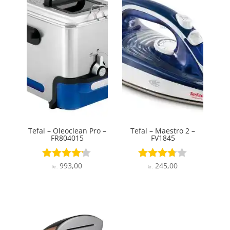
Tefal – Oleoclean Pro –
Tefal – Maestro 2 –
FR804015
FV1845
993,00
245,00
Vurderet
Vurderet
kr.
kr.
4.1
3.7
ud af 5
ud af 5