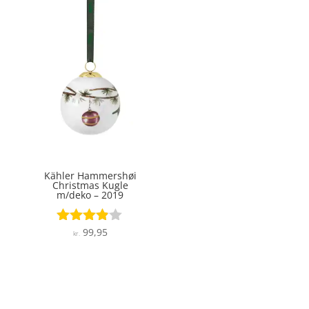
Kähler Hammershøi
Christmas Kugle
m/deko – 2019
99,95
Vurderet
kr.
3.8
ud af 5