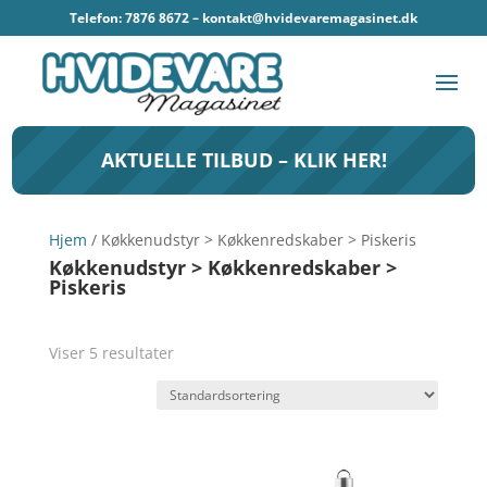
Telefon: 7876 8672 –
kontakt@hvidevaremagasinet.dk
AKTUELLE TILBUD – KLIK HER!
Hjem
/ Køkkenudstyr > Køkkenredskaber > Piskeris
Køkkenudstyr > Køkkenredskaber >
Piskeris
Viser 5 resultater