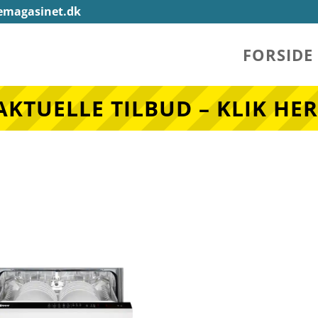
emagasinet.dk
FORSIDE
AKTUELLE TILBUD – KLIK HER