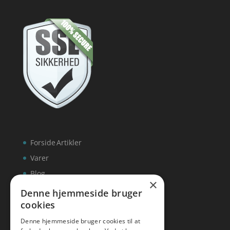
Forside
Artikler
Varer
Blog
×
Kontakt
Denne hjemmeside bruger
cookies
Denne hjemmeside bruger cookies til at