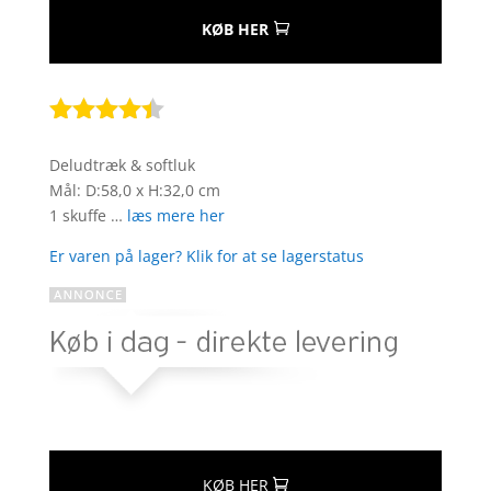
KØB HER
Bedømt
som
4.3
Deludtræk & softluk
ud af 5
Mål: D:58,0 x H:32,0 cm
baseret
1 skuffe …
læs mere her
på
kundebedø
Er varen på lager? Klik for at se lagerstatus
mmelser
KØB HER