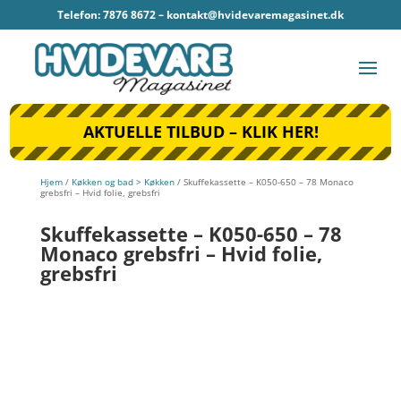
Telefon: 7876 8672 –
kontakt@hvidevaremagasinet.dk
AKTUELLE TILBUD – KLIK HER!
Hjem
/
Køkken og bad > Køkken
/ Skuffekassette – K050-650 – 78 Monaco
grebsfri – Hvid folie, grebsfri
Skuffekassette – K050-650 – 78
Monaco grebsfri – Hvid folie,
grebsfri