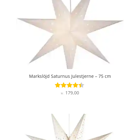
Markslöjd Saturnus Julestjerne – 75 cm
179,00
Vurderet
kr.
4.3
ud af 5