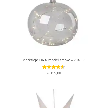
Markslöjd LINA Pendel smoke – 704863
159,00
Vurderet
kr.
4.4
ud af 5