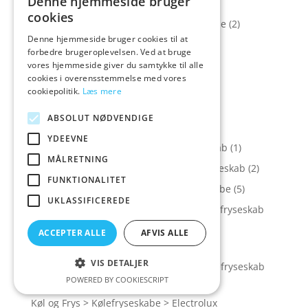
Denne hjemmeside bruger
Køkkenudstyr > Vand, Is og Juicer >
cookies
Sodavandsmaskiner > Sodavands maskine
(2)
Denne hjemmeside bruger cookies til at
Køkkenvægte
(4)
forbedre brugeroplevelsen. Ved at bruge
Køl og Frys
(46)
vores hjemmeside giver du samtykke til alle
cookies i overensstemmelse med vores
Køl og Frys > Amerikanerskabe
(1)
cookiepolitik.
Læs mere
Køl og Frys > Billigste Køleskabe
(1)
ABSOLUT NØDVENDIGE
Køl og Frys > Fryseskabe
(10)
YDEEVNE
Køl og Frys > Fryseskabe > Bosch fryseskab
(1)
MÅLRETNING
Køl og Frys > Fryseskabe > Electrolux fryseskab
(2)
FUNKTIONALITET
Køl og Frys > Fryseskabe > Gram fryseskabe
(5)
UKLASSIFICEREDE
Køl og Frys > Fryseskabe > Scandomestic fryseskab
(6)
ACCEPTER ALLE
AFVIS ALLE
Køl og Frys > Kølefryseskabe
(30)
VIS DETALJER
Køl og Frys > Kølefryseskabe > Bosch kølefryseskab
POWERED BY COOKIESCRIPT
(1)
Køl og Frys > Kølefryseskabe > Electrolux