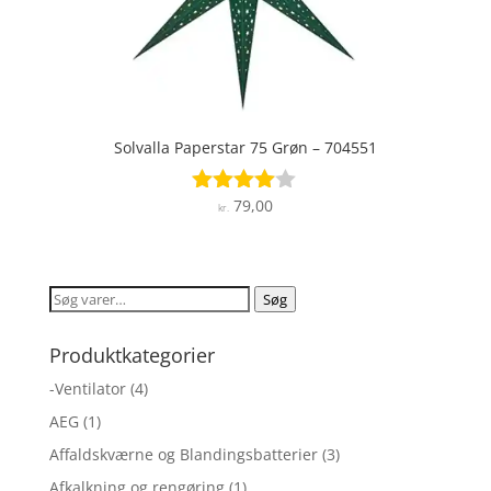
Solvalla Paperstar 75 Grøn – 704551
79,00
Vurderet
kr.
3.9
ud af 5
Søg
Søg
efter:
Produktkategorier
-Ventilator
(4)
AEG
(1)
Affaldskværne og Blandingsbatterier
(3)
Afkalkning og rengøring
(1)