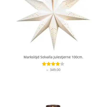
Markslöjd Solvalla Julestjerne 100cm.
349,00
Vurderet
kr.
3.9
ud af 5