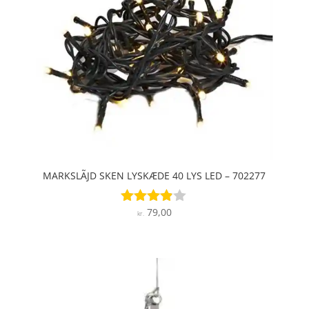
MARKSLÃJD SKEN LYSKÆDE 40 LYS LED – 702277
79,00
Vurderet
kr.
3.8
ud af 5