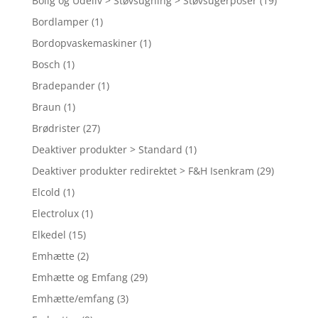
Bolig og Udeliv > Støvsugning > Støvsugerposer
(19)
Bordlamper
(1)
Bordopvaskemaskiner
(1)
Bosch
(1)
Bradepander
(1)
Braun
(1)
Brødrister
(27)
Deaktiver produkter > Standard
(1)
Deaktiver produkter redirektet > F&H Isenkram
(29)
Elcold
(1)
Electrolux
(1)
Elkedel
(15)
Emhætte
(2)
Emhætte og Emfang
(29)
Emhætte/emfang
(3)