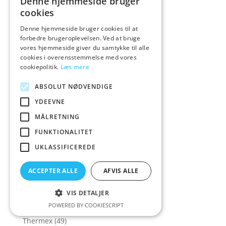
Denne hjemmeside bruger
Stangstøvsugere
(2)
cookies
Stærke tilbud
(1)
Denne hjemmeside bruger cookies til at
forbedre brugeroplevelsen. Ved at bruge
Stegepander
(17)
vores hjemmeside giver du samtykke til alle
Støvsugere
(1)
cookies i overensstemmelse med vores
cookiepolitik.
Læs mere
Støvsugerposer
(10)
Strygejern
(2)
ABSOLUT NØDVENDIGE
Strygejern og håndsteamere
(6)
YDEEVNE
Tandpleje
(1)
MÅLRETNING
Tefal
(5)
FUNKTIONALITET
Termoflaske
(5)
UKLASSIFICEREDE
Termokander
(3)
ACCEPTER ALLE
AFVIS ALLE
Termokander og termokrus
(12)
Termokrus
(7)
VIS DETALJER
Termometer
(4)
POWERED BY COOKIESCRIPT
Thermex
(49)