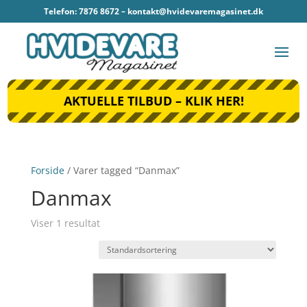
Telefon: 7876 8672 –
kontakt@hvidevaremagasinet.dk
AKTUELLE TILBUD – KLIK HER!
Forside
/ Varer tagged “Danmax”
Danmax
Viser 1 resultat