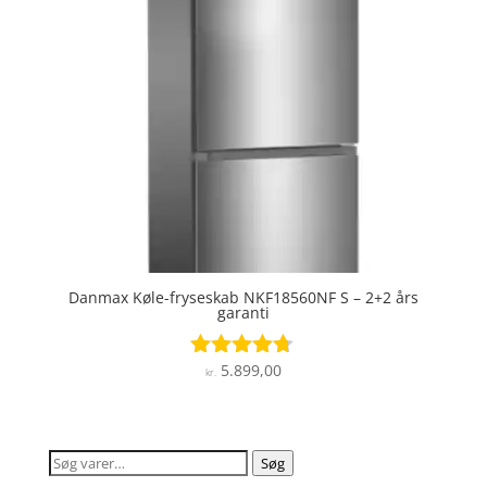
Danmax Køle-fryseskab NKF18560NF S – 2+2 års
garanti
5.899,00
Vurderet
kr.
4.6
ud af 5
Søg
Søg
efter: