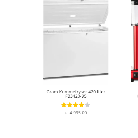
Gram Kummefryser 420 liter
FB3420-95
4.995,00
Vurderet
kr.
3.9
ud af 5