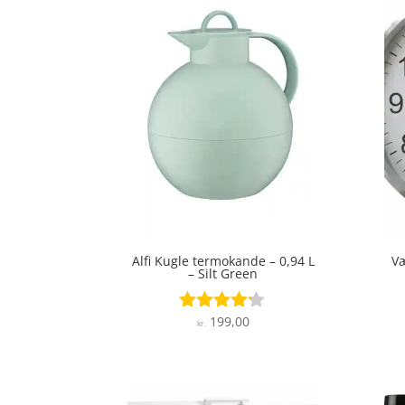
Alfi Kugle termokande – 0,94 L
Væ
– Silt Green
199,00
Vurderet
kr.
4.1
ud af 5