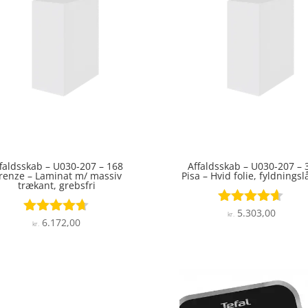
faldsskab – U030-207 – 168
Affaldsskab – U030-207 – 
irenze – Laminat m/ massiv
Pisa – Hvid folie, fyldnings
trækant, grebsfri
5.303,00
Vurderet
kr.
6.172,00
Vurderet
kr.
4.5
4.6
ud af 5
ud af 5