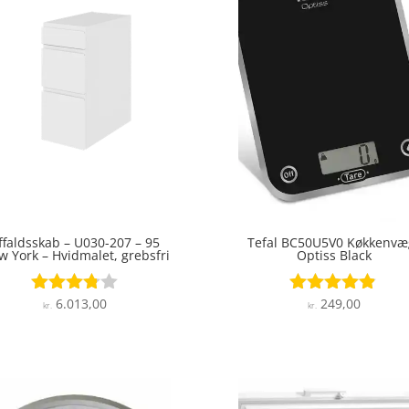
ffaldsskab – U030-207 – 95
Tefal BC50U5V0 Køkkenvæ
 York – Hvidmalet, grebsfri
Optiss Black
6.013,00
249,00
Vurderet
Vurderet
kr.
kr.
3.7
4.8
ud af 5
ud af 5