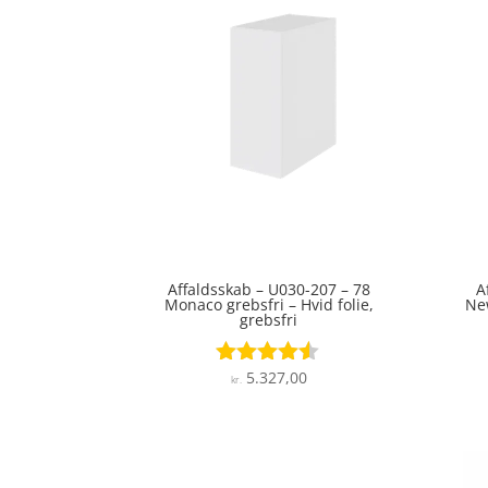
Affaldsskab – U030-207 – 78
A
Monaco grebsfri – Hvid folie,
New
grebsfri
5.327,00
Vurderet
kr.
4.4
ud af 5