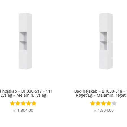
 højskab – BH030-518 – 111
Bad højskab – BH030-518 –
Lys eg – Melamin, lys eg
Røget Eg – Melamin, røget
1.804,00
1.804,00
Vurderet
Vurderet
kr.
kr.
4.9
3.8
ud af 5
ud af 5