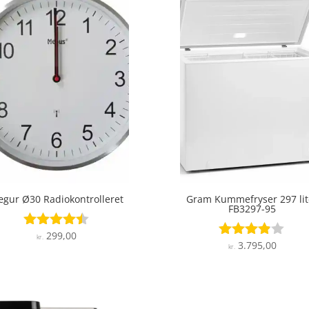
gur Ø30 Radiokontrolleret
Gram Kummefryser 297 lit
FB3297-95
299,00
Vurderet
kr.
3.795,00
Vurderet
kr.
4.4
3.8
ud af 5
ud af 5