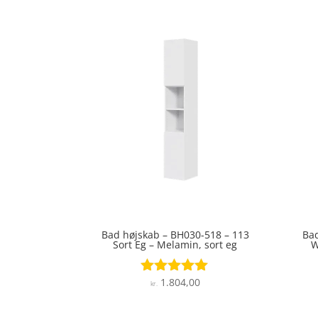
Bad højskab – BH030-518 – 113
Bad
Sort Eg – Melamin, sort eg
W
1.804,00
Vurderet
kr.
4.9
ud af 5