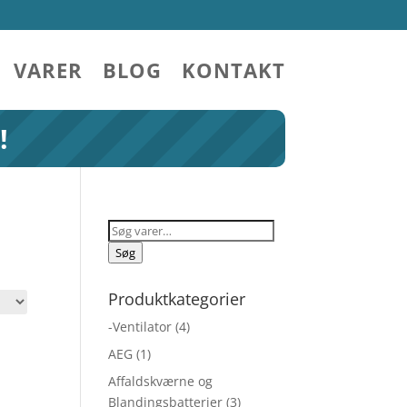
VARER
BLOG
KONTAKT
!
Søg
efter:
Søg
Produktkategorier
-Ventilator
(4)
AEG
(1)
Affaldskværne og
Blandingsbatterier
(3)