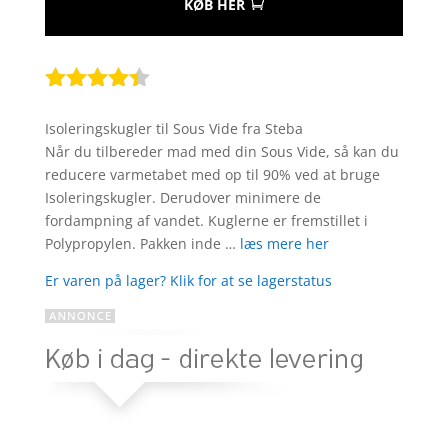
KØB HER
Bedømt
som
4.3
Isoleringskugler til Sous Vide fra Steba
ud af 5
Når du tilbereder mad med din Sous Vide, så kan du
baseret
reducere varmetabet med op til 90% ved at bruge
på
Isoleringskugler. Derudover minimere de
kundebedø
fordampning af vandet. Kuglerne er fremstillet i
mmelser
Polypropylen. Pakken inde …
læs mere her
Er varen på lager? Klik for at se lagerstatus