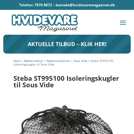
Telefon: 7876 8672 –
kontakt@hvidevaremagasinet.dk
AKTUELLE TILBUD – KLIK HER!
Hjem
/
Køkkenudstyr > Køkkenmaskiner > Sous Vide
/ Steba ST995100
Isoleringskugler til Sous Vide
Steba ST995100 Isoleringskugler
til Sous Vide