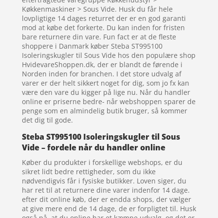
Køkkenmaskiner > Sous Vide. Husk du får hele
lovpligtige 14 dages returret der er en god garanti
mod at købe det forkerte. Du kan inden for fristen
bare returnere din vare. Fun fact er at de fleste
shoppere i Danmark køber Steba ST995100
Isoleringskugler til Sous Vide hos den populære shop
HvidevareShoppen.dk, der er blandt de førende i
Norden inden for branchen. I det store udvalg af
varer er der helt sikkert noget for dig, som jo fx kan
være den vare du kigger på lige nu. Når du handler
online er priserne bedre- når webshoppen sparer de
penge som en almindelig butik bruger, så kommer
det dig til gode.
Steba ST995100 Isoleringskugler til Sous
Vide – fordele når du handler online
Køber du produkter i forskellige webshops, er du
sikret lidt bedre rettigheder, som du ikke
nødvendigvis får i fysiske butikker. Loven siger, du
har ret til at returnere dine varer indenfor 14 dage.
efter dit online køb, der er endda shops, der vælger
at give mere end de 14 dage, de er forpligtet til. Husk
også på, at du online har et kæmpe udvalg, og det er