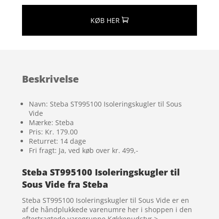
KØB HER
Beskrivelse
Navn: Steba ST995100 Isoleringskugler til Sous
Vide
Mærke: Steba
Pris: Kr. 179.00
Returret: 14 dage
Fri fragt: Ja, ved køb over kr. 499,-
Steba ST995100 Isoleringskugler til
Sous Vide fra Steba
Steba ST995100 Isoleringskugler til Sous Vide er en
af de håndplukkede varenumre her i shoppen i den
eftertragtede varegruppe Køkkenudstyr >