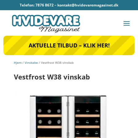
Telefon: 7876 8672 –
kontakt@hvidevaremagasinet.dk
AKTUELLE TILBUD – KLIK HER!
Hjem
/
Vinskabe
/ Vestfrost W38 vinskab
Vestfrost W38 vinskab