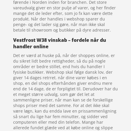
førende i Norden inden for branchen. Det store
vareudvalg giver en stor pulje af varer, og her finder
mange det de leder efter, som jo fx kan være dette
produkt. Når der handles i webshop sparer du
penge- og det lader sig gøre, når man ikke skal
betale til showroom og butikker på dyre adresser.
Vestfrost W38 vinskab – fordele når du
handler online
Det er værd at huske på, når der shoppes online, er
du sikret lidt bedre rettigheder, så du på nogle
områder er bedre stillet, end hvis du handler I
fysiske butikker. Webshop skal følge dansk lov, der
giver 14 dages retrret. når dine varer købes i en
shop, en del shops efterhånden giver endnu mere
end de 14 dage, de er forpligtet til. Derudover har du
et meget større udvalg, som gør det let at
sammenligne priser, når man kan se de forskellige
shops priser med det samme. For at det ikke skal
være løgn, kan du endda lave en prissammenligning
så snart du lige har fem minutter, og sidder ved
computeren eller med din telefon. Mange har
allerede fundet glæde ved at købe online og slippe