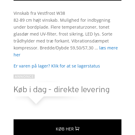
Vinskab fra Vestfrost W38
82-89 cm højt vinskab. Mulighed for indbygning
under bordplade. Flere temperaturzoner, tonet
glasdør med UV-filter, frost sikring, LED lys. Sorte
trådhylder med træ forkant. Vibrationsdæmpet
kompressor. Bredde/Dybde 59,50/57,30 …
læs mere
her
Er varen på lager? Klik for at se lagerstatus
KØB HER