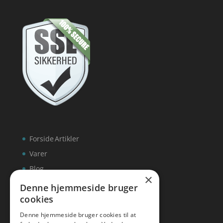
Forside
Artikler
Varer
Blog
×
Kontakt
Denne hjemmeside bruger
cookies
Denne hjemmeside bruger cookies til at