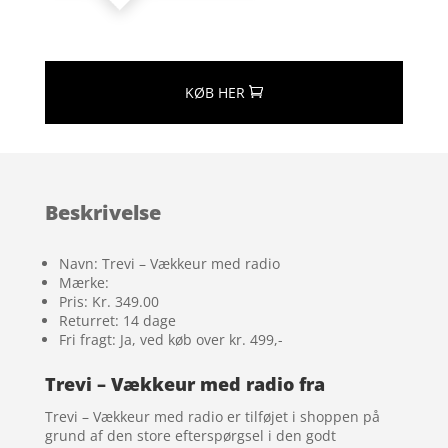
KØB HER
Beskrivelse
Navn: Trevi – Vækkeur med radio
Mærke:
Pris: Kr. 349.00
Returret: 14 dage
Fri fragt: Ja, ved køb over kr. 499,-
Trevi – Vækkeur med radio fra
Trevi – Vækkeur med radio er tilføjet i shoppen på
grund af den store efterspørgsel i den godt