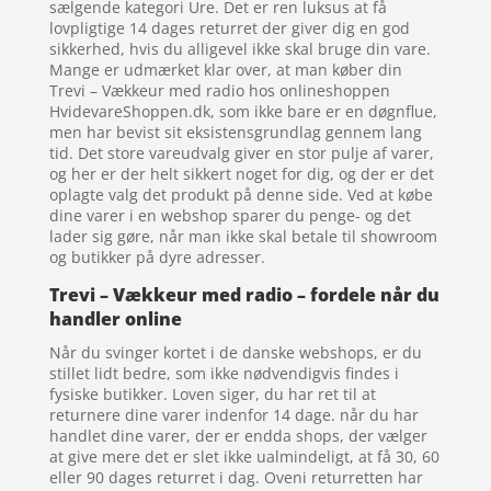
sælgende kategori Ure. Det er ren luksus at få
lovpligtige 14 dages returret der giver dig en god
sikkerhed, hvis du alligevel ikke skal bruge din vare.
Mange er udmærket klar over, at man køber din
Trevi – Vækkeur med radio hos onlineshoppen
HvidevareShoppen.dk, som ikke bare er en døgnflue,
men har bevist sit eksistensgrundlag gennem lang
tid. Det store vareudvalg giver en stor pulje af varer,
og her er der helt sikkert noget for dig, og der er det
oplagte valg det produkt på denne side. Ved at købe
dine varer i en webshop sparer du penge- og det
lader sig gøre, når man ikke skal betale til showroom
og butikker på dyre adresser.
Trevi – Vækkeur med radio – fordele når du
handler online
Når du svinger kortet i de danske webshops, er du
stillet lidt bedre, som ikke nødvendigvis findes i
fysiske butikker. Loven siger, du har ret til at
returnere dine varer indenfor 14 dage. når du har
handlet dine varer, der er endda shops, der vælger
at give mere det er slet ikke ualmindeligt, at få 30, 60
eller 90 dages returret i dag. Oveni returretten har