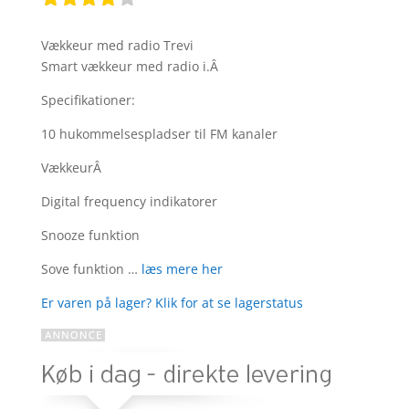
Bedømt
som
4
Vækkeur med radio Trevi
ud af 5
Smart vækkeur med radio i.Â
baseret
på
Specifikationer:
kundebed
ømmels
10 hukommelsespladser til FM kanaler
er
VækkeurÂ
Digital frequency indikatorer
Snooze funktion
Sove funktion …
læs mere her
Er varen på lager? Klik for at se lagerstatus