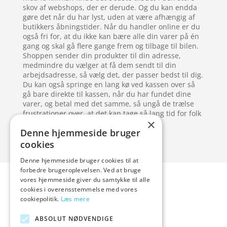
skov af webshops, der er derude. Og du kan endda
gøre det når du har lyst, uden at være afhængig af
butikkers åbningstider. Når du handler online er du
også fri for, at du ikke kan bære alle din varer på én
gang og skal gå flere gange frem og tilbage til bilen.
Shoppen sender din produkter til din adresse,
medmindre du vælger at få dem sendt til din
arbejdsadresse, så vælg det, der passer bedst til dig.
Du kan også springe en lang kø ved kassen over så
gå bare direkte til kassen, når du har fundet dine
varer, og betal med det samme, så ungå de trælse
frustrationer over, at det kan tage så lang tid for folk
×
at finde de sidste mønter frem.
Denne hjemmeside bruger
cookies
Denne hjemmeside bruger cookies til at
Forside
Artikler
forbedre brugeroplevelsen. Ved at bruge
vores hjemmeside giver du samtykke til alle
Varer
cookies i overensstemmelse med vores
Blog
cookiepolitik.
Læs mere
Kontakt
ABSOLUT NØDVENDIGE