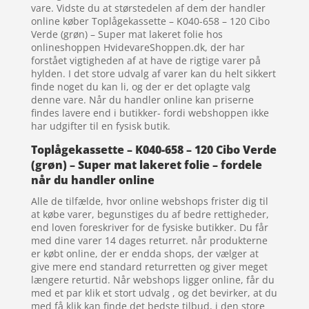
vare. Vidste du at størstedelen af dem der handler
online køber Toplågekassette – K040-658 – 120 Cibo
Verde (grøn) – Super mat lakeret folie hos
onlineshoppen HvidevareShoppen.dk, der har
forstået vigtigheden af at have de rigtige varer på
hylden. I det store udvalg af varer kan du helt sikkert
finde noget du kan li, og der er det oplagte valg
denne vare. Når du handler online kan priserne
findes lavere end i butikker- fordi webshoppen ikke
har udgifter til en fysisk butik.
Toplågekassette – K040-658 – 120 Cibo Verde
(grøn) – Super mat lakeret folie – fordele
når du handler online
Alle de tilfælde, hvor online webshops frister dig til
at købe varer, begunstiges du af bedre rettigheder,
end loven foreskriver for de fysiske butikker. Du får
med dine varer 14 dages returret. når produkterne
er købt online, der er endda shops, der vælger at
give mere end standard returretten og giver meget
længere returtid. Når webshops ligger online, får du
med et par klik et stort udvalg , og det bevirker, at du
med få klik kan finde det bedste tilbud, i den store