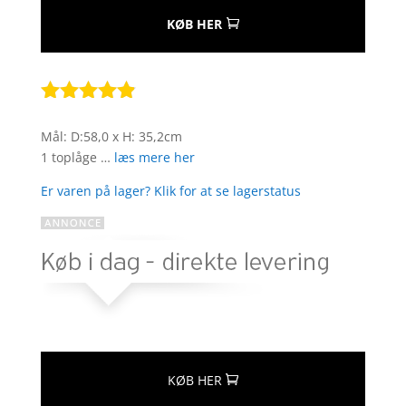
KØB HER
Bedømt
som
4.8
Mål: D:58,0 x H: 35,2cm
ud af 5
1 toplåge …
læs mere her
baseret på
kundebedø
Er varen på lager? Klik for at se lagerstatus
mmelser
KØB HER