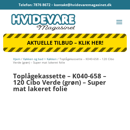
Telefon: 7876 8672 –
kontakt@hvidevaremagasinet.dk
AKTUELLE TILBUD – KLIK HER!
Hjem
/
Køkken og bad > Køkken
/ Toplågekassette – K040-658 – 120 Cibo
Verde (grøn) – Super mat lakeret folie
Toplågekassette – K040-658 –
120 Cibo Verde (grøn) – Super
mat lakeret folie