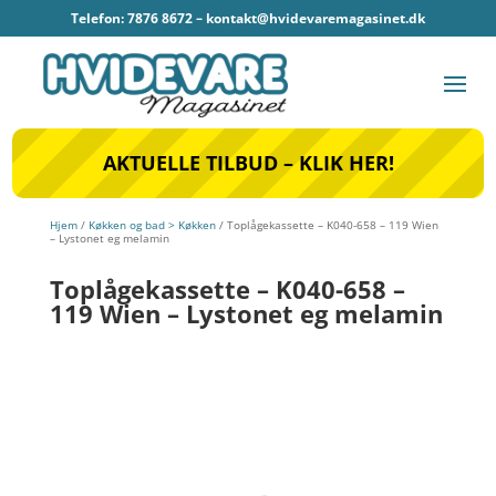
Telefon: 7876 8672 –
kontakt@hvidevaremagasinet.dk
AKTUELLE TILBUD – KLIK HER!
Hjem
/
Køkken og bad > Køkken
/ Toplågekassette – K040-658 – 119 Wien
– Lystonet eg melamin
Toplågekassette – K040-658 –
119 Wien – Lystonet eg melamin