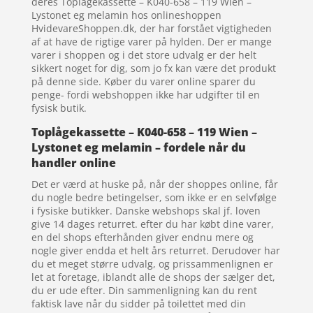
deres Toplågekassette – K040-658 – 119 Wien –
Lystonet eg melamin hos onlineshoppen
HvidevareShoppen.dk, der har forstået vigtigheden
af at have de rigtige varer på hylden. Der er mange
varer i shoppen og i det store udvalg er der helt
sikkert noget for dig, som jo fx kan være det produkt
på denne side. Køber du varer online sparer du
penge- fordi webshoppen ikke har udgifter til en
fysisk butik.
Toplågekassette – K040-658 – 119 Wien –
Lystonet eg melamin – fordele når du
handler online
Det er værd at huske på, når der shoppes online, får
du nogle bedre betingelser, som ikke er en selvfølge
i fysiske butikker. Danske webshops skal jf. loven
give 14 dages returret. efter du har købt dine varer,
en del shops efterhånden giver endnu mere og
nogle giver endda et helt års returret. Derudover har
du et meget større udvalg, og prissammenlignen er
let at foretage, iblandt alle de shops der sælger det,
du er ude efter. Din sammenligning kan du rent
faktisk lave når du sidder på toilettet med din