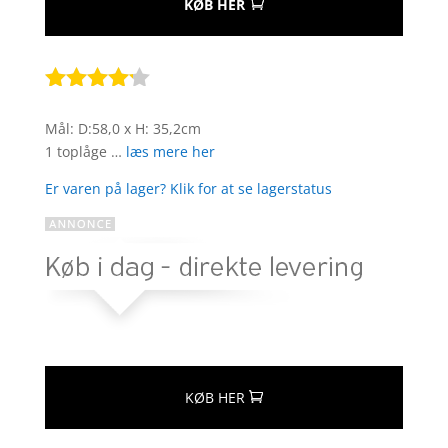
KØB HER
Bedømt
som
4.1
Mål: D:58,0 x H: 35,2cm
ud af 5
1 toplåge …
læs mere her
baseret
på
Er varen på lager? Klik for at se lagerstatus
kundebedø
mmelser
KØB HER