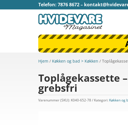
Telefon: 7876 8672 –
kontakt@hvidevar
Hjem
/
Køkken og bad > Køkken
/ Toplågekasset
Toplågekassette – 
grebsfri
Varenummer (SKU):
K040-652-78
Kategori:
Køkken og 