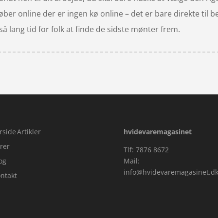
r online der er ingen kø online – det er bare direkte til be
så lang tid for folk at finde de sidste mønter frem.
rside
Artikler
hvidevaremagasinet
rer
Tlf: 7876 8672
og
Mail:
info@hvidevaremagasinet.d
ntakt