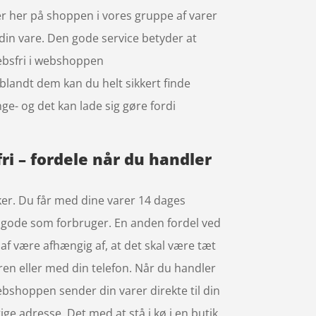
er her på shoppen i vores gruppe af varer
 din vare. Den gode service betyder at
rebsfri i webshoppen
blandt dem kan du helt sikkert finde
ge- og det kan lade sig gøre fordi
ri – fordele når du handler
kker. Du får med dine varer 14 dages
ilgode som forbruger. En anden fordel ved
n af være afhængig af, at det skal være tæt
ren eller med din telefon. Når du handler
Webshoppen sender din varer direkte til din
ige adresse. Det med at stå i kø i en butik