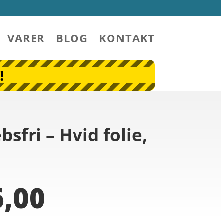
VARER
BLOG
KONTAKT
!
sfri – Hvid folie,
,00