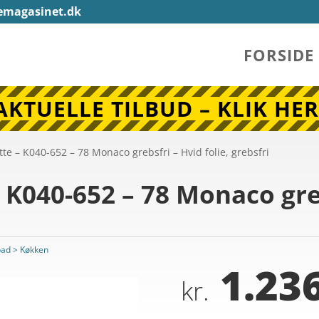
emagasinet.dk
FORSIDE
AKTUELLE TILBUD – KLIK HER
te – K040-652 – 78 Monaco grebsfri – Hvid folie, grebsfri
K040-652 – 78 Monaco greb
bad > Køkken
1.236
kr.