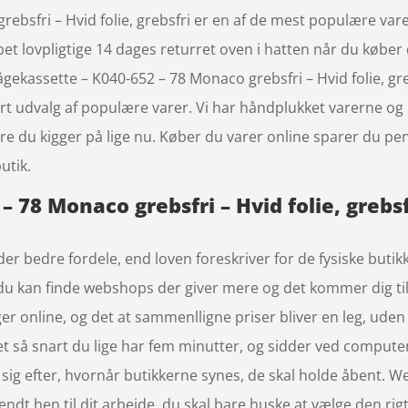
ebsfri – Hvid folie, grebsfri er en af de mest populære var
et lovpligtige 14 dages returret oven i hatten når du køber
gekassette – K040-652 – 78 Monaco grebsfri – Hvid folie, g
rt udvalg af populære varer. Vi har håndplukket varerne og 
re du kigger på lige nu. Køber du varer online sparer du pen
utik.
 78 Monaco grebsfri – Hvid folie, grebsf
der bedre fordele, end loven foreskriver for de fysiske buti
og du kan finde webshops der giver mere og det kommer dig t
gger online, og det at sammenlligne priser bliver en leg, ude
t så snart du lige har fem minutter, og sidder ved compute
tte sig efter, hvornår butikkerne synes, de skal holde åbent. 
endt hen til dit arbejde, du skal bare huske at vælge den rigt