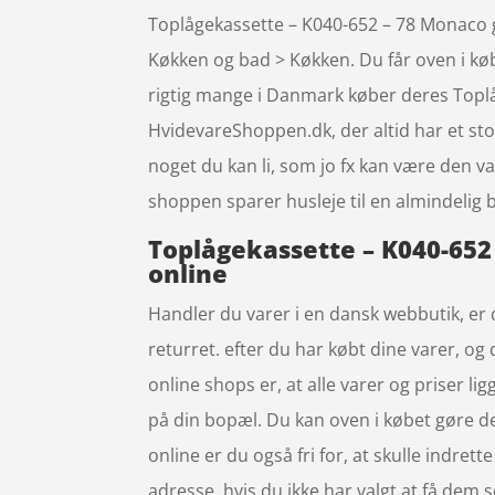
Toplågekassette – K040-652 – 78 Monaco gr
Køkken og bad > Køkken. Du får oven i køb
rigtig mange i Danmark køber deres Toplå
HvidevareShoppen.dk, der altid har et sto
noget du kan li, som jo fx kan være den va
shoppen sparer husleje til en almindelig b
Toplågekassette – K040-652 –
online
Handler du varer i en dansk webbutik, er 
returret. efter du har købt dine varer, 
online shops er, at alle varer og priser li
på din bopæl. Du kan oven i købet gøre de
online er du også fri for, at skulle indre
adresse, hvis du ikke har valgt at få dem s