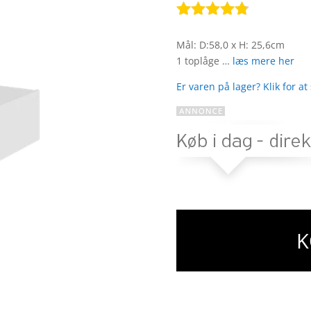
Bedømt
som
4.7
Mål: D:58,0 x H: 25,6cm
ud af 5
1 toplåge …
læs mere her
baseret på
kundebedø
Er varen på lager? Klik for at
mmelser
K