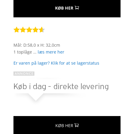
KØB HER
Bedømt
som
4.5
Mål: D:58,0 x H: 32,0cm
ud af 5
1 toplåge …
læs mere her
baseret
på
Er varen på lager? Klik for at se lagerstatus
kundebedø
mmelser
KØB HER