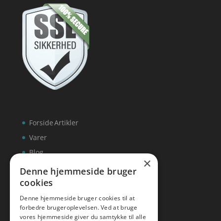
Forside
Artikler
Varer
Blog
×
Kontakt
Denne hjemmeside bruger
cookies
Denne hjemmeside bruger cookies til at
forbedre brugeroplevelsen. Ved at bruge
vores hjemmeside giver du samtykke til alle
hvidevaremagasinet