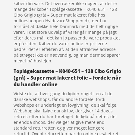
køber din vare. Det overrasker ikke nogen, at der er
mange der køber Toplågekassette – K040-651 – 128
Cibo Grigio (grå) – Super mat lakeret folie hos
onlineshoppen HvidevareShoppen.dk, der har
forstået at dække hele Danmark med de helt rigtige
varer. I det store udvalg af varer går mange på jagt
efter deres mål, det kan jo passende være produktet
er på siden. Køber du varer online er priserne
bedre- det er effekten af, at den attraktive adresse
på strøget ikke er nødvendig, og man dermed sparer
meget på huslejen.
Toplågekassette – K040-651 – 128 Cibo Grigio
(grå) – Super mat lakeret folie – fordele når
du handler online
Vidste du, at hver gang du køber noget i en af de
danske webshops, får du andre fordele, fordi
webshops er underlagt en lovgivning, de skal følge.
Webshop skal følge dansk lov, der giver 14 dages
retrret. efter du har foretaget dit køb på nettet, der
er endda shops, der vælger at give mere end
standard returretten og giver meget længere
returtid. Oveni returretten har du online også et ret