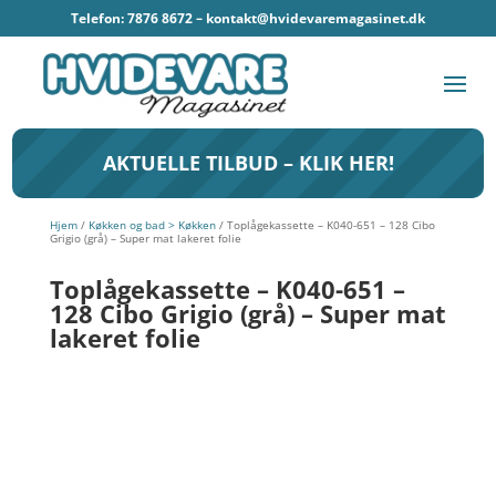
Telefon: 7876 8672 –
kontakt@hvidevaremagasinet.dk
AKTUELLE TILBUD – KLIK HER!
Hjem
/
Køkken og bad > Køkken
/ Toplågekassette – K040-651 – 128 Cibo
Grigio (grå) – Super mat lakeret folie
Toplågekassette – K040-651 –
128 Cibo Grigio (grå) – Super mat
lakeret folie