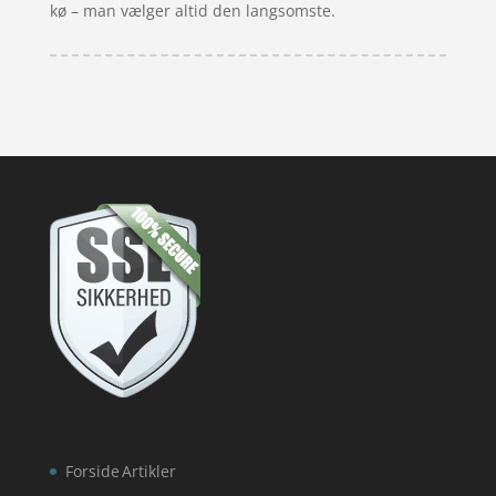
kø – man vælger altid den langsomste.
Forside
Artikler