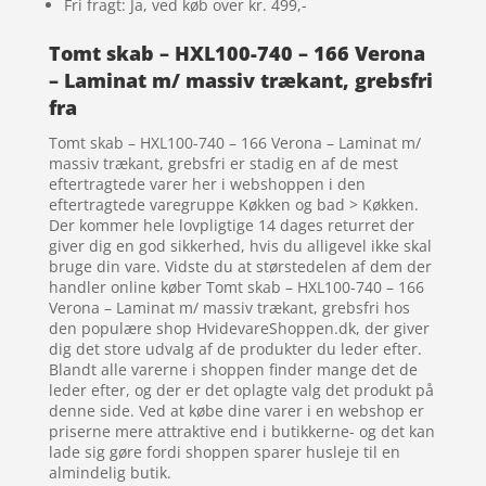
Fri fragt: Ja, ved køb over kr. 499,-
Tomt skab – HXL100-740 – 166 Verona
– Laminat m/ massiv trækant, grebsfri
fra
Tomt skab – HXL100-740 – 166 Verona – Laminat m/
massiv trækant, grebsfri er stadig en af de mest
eftertragtede varer her i webshoppen i den
eftertragtede varegruppe Køkken og bad > Køkken.
Der kommer hele lovpligtige 14 dages returret der
giver dig en god sikkerhed, hvis du alligevel ikke skal
bruge din vare. Vidste du at størstedelen af dem der
handler online køber Tomt skab – HXL100-740 – 166
Verona – Laminat m/ massiv trækant, grebsfri hos
den populære shop HvidevareShoppen.dk, der giver
dig det store udvalg af de produkter du leder efter.
Blandt alle varerne i shoppen finder mange det de
leder efter, og der er det oplagte valg det produkt på
denne side. Ved at købe dine varer i en webshop er
priserne mere attraktive end i butikkerne- og det kan
lade sig gøre fordi shoppen sparer husleje til en
almindelig butik.