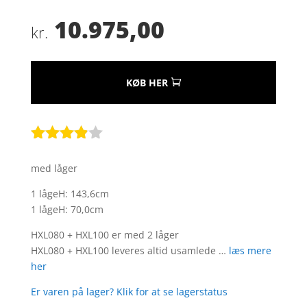
10.975,00
kr.
KØB HER
Bedømt
som
3.8
med låger
ud af 5
baseret
1 lågeH: 143,6cm
på
1 lågeH: 70,0cm
kundebed
ømmels
HXL080 + HXL100 er med 2 låger
er
HXL080 + HXL100 leveres altid usamlede …
læs mere
her
Er varen på lager? Klik for at se lagerstatus