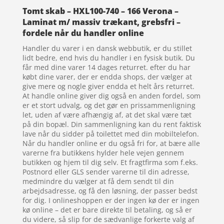
Tomt skab – HXL100-740 – 166 Verona –
Laminat m/ massiv trækant, grebsfri –
fordele når du handler online
Handler du varer i en dansk webbutik, er du stillet
lidt bedre, end hvis du handler i en fysisk butik. Du
får med dine varer 14 dages returret. efter du har
købt dine varer, der er endda shops, der vælger at
give mere og nogle giver endda et helt års returret.
At handle online giver dig også en anden fordel, som
er et stort udvalg, og det gør en prissammenligning
let, uden af være afhængig af, at det skal være tæt
på din bopæl. Din sammenligning kan du rent faktisk
lave når du sidder på toilettet med din mobiltelefon.
Når du handler online er du også fri for, at bære alle
varerne fra butikkens hylder hele vejen gennem
butikken og hjem til dig selv. Et fragtfirma som f.eks.
Postnord eller GLS sender varerne til din adresse,
medmindre du vælger at få dem sendt til din
arbejdsadresse, og få den løsning, der passer bedst
for dig. I onlineshoppen er der ingen kø der er ingen
kø online – det er bare direkte til betaling, og så er
du videre, så slip for de sædvanlige forkerte valg af