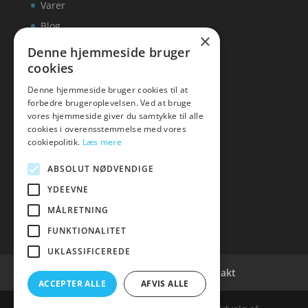
Varer
Blog
×
Kontakt
Denne hjemmeside bruger
cookies
Denne hjemmeside bruger cookies til at
forbedre brugeroplevelsen. Ved at bruge
vores hjemmeside giver du samtykke til alle
hvidevaremagasinet
cookies i overensstemmelse med vores
cookiepolitik.
Læs mere
Tlf: 7876 8672
Mail:
info@hvidevaremagasinet.dk
ABSOLUT NØDVENDIGE
YDEEVNE
MÅLRETNING
FUNKTIONALITET
UKLASSIFICEREDE
Cookie- og privatlivspolitik
Kontakt
ACCEPTER ALLE
AFVIS ALLE