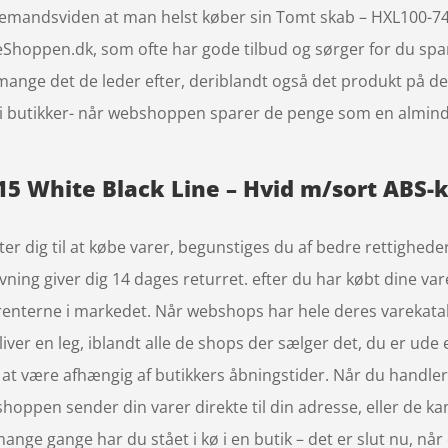
allemandsviden at man helst køber sin Tomt skab – HXL100-74
Shoppen.dk, som ofte har gode tilbud og sørger for du spa
r mange det de leder efter, deriblandt også det produkt på de
i butikker- når webshoppen sparer de penge som en almindel
5 White Black Line – Hvid m/sort ABS-k
ster dig til at købe varer, begunstiges du af bedre rettighed
vning giver dig 14 dages returret. efter du har købt dine var
rrenterne i markedet. Når webshops har hele deres varekatal
iver en leg, iblandt alle de shops der sælger det, du er ude 
at være afhængig af butikkers åbningstider. Når du handler o
ppen sender din varer direkte til din adresse, eller de kan 
mange gange har du stået i kø i en butik – det er slut nu, nå