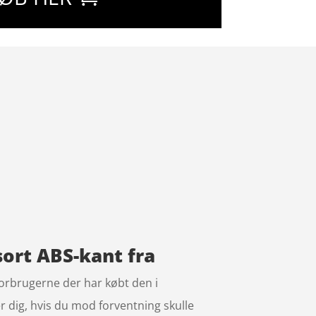
sort ABS-kant fra
forbrugerne der har købt den i
r dig, hvis du mod forventning skulle