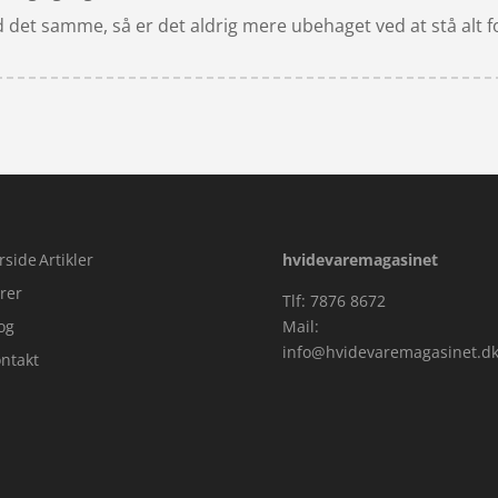
d det samme, så er det aldrig mere ubehaget ved at stå alt for
rside
Artikler
hvidevaremagasinet
rer
Tlf: 7876 8672
og
Mail:
info@hvidevaremagasinet.d
ntakt