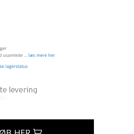
ger
tid usamlede …
læs mere her
 se lagerstatus
ØB HER