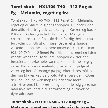
Tomt skab – HXL100-740 – 112 Røget
Eg – Melamin, røget eg fra
Tomt skab – HXL100-740 – 112 Røget Eg – Melamin,
røget eg er klar til dig her i shoppen. Du finder den i
den altid eftertragtede varekategori Køkken og bad >
Køkken. Du får også hele lovpligtige 14 dages
returret som er en fin sikkerhed for dig, hvis du nu
fortryder dig køb af din vare. Det er efterhånden
velkendt at online shoppere køber deres Tomt skab –
HXL100-740 – 112 Røget Eg – Melamin, røget eg i den
kendte webshop HvidevareShoppen.dk, der har
forstået at dække hele Danmark med de helt rigtige
varer. Det store vareudvalg giver en stor pulje af
varer, og her går mange på jagt efter deres mål, og
der kan klikkes køb på produktet er på siden. Købes
der ind i online webshops er priserne mere
attraktive end i butikkerne- og det lader sig gøre, når
man ikke skal betale til showroom og butikker på
dyre adresser.
Tomt skab – HXL100-740 – 112 Røget Eg –
Melamin, røget eg – fordele når du handler