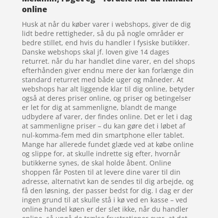
online
Husk at når du køber varer i webshops, giver de dig
lidt bedre rettigheder, så du på nogle områder er
bedre stillet, end hvis du handler I fysiske butikker.
Danske webshops skal jf. loven give 14 dages
returret. når du har handlet dine varer, en del shops
efterhånden giver endnu mere der kan forlænge din
standard returret med både uger og måneder. At
webshops har alt liggende klar til dig online, betyder
også at deres priser online, og priser og betingelser
er let for dig at sammenligne, blandt de mange
udbydere af varer, der findes online. Det er let i dag
at sammenligne priser – du kan gøre det i løbet af
nul-komma-fem med din smartphone eller tablet.
Mange har allerede fundet glæde ved at købe online
og slippe for, at skulle indrette sig efter, hvornår
butikkerne synes, de skal holde åbent. Online
shoppen får Posten til at levere dine varer til din
adresse, alternativt kan de sendes til dig arbejde, og
få den løsning, der passer bedst for dig. I dag er der
ingen grund til at skulle stå i kø ved en kasse – ved
online handel køen er der slet ikke, når du handler