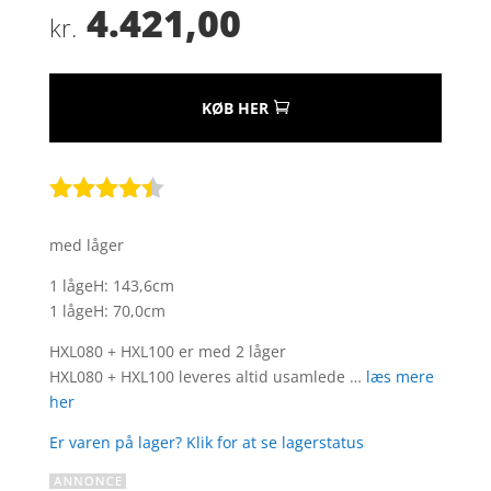
4.421,00
kr.
KØB HER
Bedømt
som
4.3
med låger
ud af 5
baseret
1 lågeH: 143,6cm
på
1 lågeH: 70,0cm
kundebedø
mmelser
HXL080 + HXL100 er med 2 låger
HXL080 + HXL100 leveres altid usamlede …
læs mere
her
Er varen på lager? Klik for at se lagerstatus