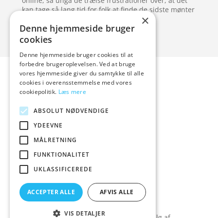
online, så ungå de trælse frustrationer over, at det
kan tage så lang tid for folk at finde de sidste mønter
×
frem.
Denne hjemmeside bruger
cookies
Denne hjemmeside bruger cookies til at
Forside
Artikler
forbedre brugeroplevelsen. Ved at bruge
vores hjemmeside giver du samtykke til alle
Varer
cookies i overensstemmelse med vores
Blog
cookiepolitik.
Læs mere
Kontakt
ABSOLUT NØDVENDIGE
YDEEVNE
MÅLRETNING
hvidevaremagasinet
FUNKTIONALITET
UKLASSIFICEREDE
Tlf: 7876 8672
Mail:
info@hvidevaremagasinet.dk
ACCEPTER ALLE
AFVIS ALLE
Cookie- og privatlivspolitik
Kontakt
VIS DETALJER
Denne hjemmeside samler et bredt udvalg af