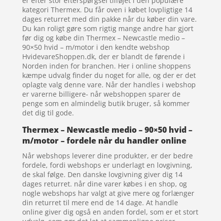
er efter stor efterspørgsel tilføjet i den populære
kategori Thermex. Du får oven i købet lovpligtige 14
dages returret med din pakke når du køber din vare.
Du kan roligt gøre som rigtig mange andre har gjort
før dig og købe din Thermex – Newcastle medio –
90×50 hvid – m/motor i den kendte webshop
HvidevareShoppen.dk, der er blandt de førende i
Norden inden for branchen. Her i online shoppens
kæmpe udvalg finder du noget for alle, og der er det
oplagte valg denne vare. Når der handles i webshop
er varerne billigere- når webshoppen sparer de
penge som en almindelig butik bruger, så kommer
det dig til gode.
Thermex – Newcastle medio – 90×50 hvid –
m/motor – fordele når du handler online
Når webshops leverer dine produkter, er der bedre
fordele, fordi webshops er underlagt en lovgivning,
de skal følge. Den danske lovgivning giver dig 14
dages returret. når dine varer købes i en shop, og
nogle webshops har valgt at give mere og forlænger
din returret til mere end de 14 dage. At handle
online giver dig også en anden fordel, som er et stort