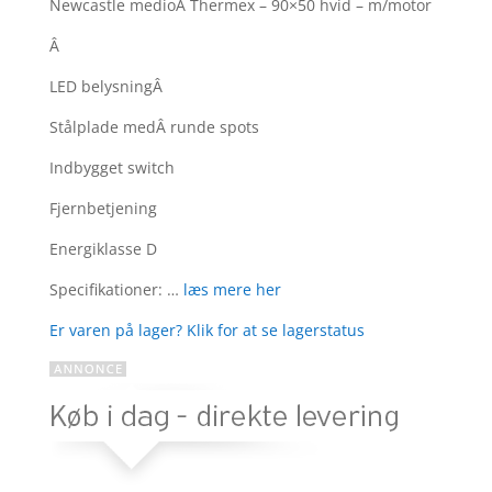
som
4.2
Newcastle medioÂ Thermex – 90×50 hvid – m/motor
ud af 5
baseret
Â
på
LED belysningÂ
kundebedø
mmelser
Stålplade medÂ runde spots
Indbygget switch
Fjernbetjening
Energiklasse D
Specifikationer: …
læs mere her
Er varen på lager? Klik for at se lagerstatus