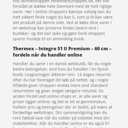
hos onlineshoppen HvidevareShoppen.dk, der har
forstået at dække hele Danmark med de helt rigtige
varer. Her i online shoppens kæmpe udvalg kan du
helt sikkert finde noget du kan li, som jo fx kan være
det produkt på denne side. Ved at købe dine varer i
en webshop kan priserne findes lavere end i
butikker- og det kan lade sig gøre fordi shoppen
sparer husleje til en almindelig butik.
Thermex – Integro 51 II Premium – 60 cm –
fordele når du handler online
Handler du varer i en dansk webbutik, får du nogle
bedre betingelser, end hvis du handler i en fysisk
butik. Lovgivningen dikterer min. 14 dages returret.
efter du har foretaget dit køb på nettet, og i nogle
tilfælde giver shoppen endda mere end standard
returretten og giver meget længere returtid. En
anden fordel ved online shops er, at alle varer og
priser ligger online, og det er let at gennemskue,
hvilken pris og betingelser der er bedst, på tværs af
forskellige webshops. Din sammenligning kan du
rent faktisk lave når du sidder på toilettet med din
mobiltelefon. Når du handler online er du også fri