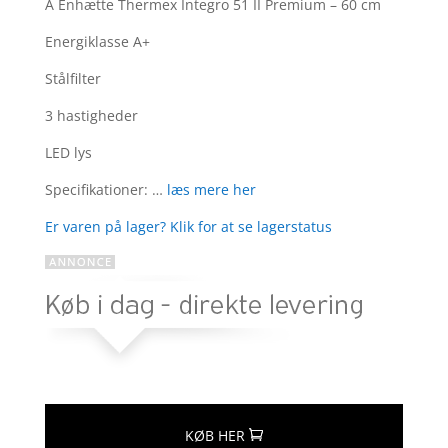
som
Â Enhætte Thermex Integro 51 II Premium – 60 cm
3.7
ud
af 5
Energiklasse A+
baseret
Stålfilter
på
kundebed
3 hastigheder
ømmels
er
LED lys
Specifikationer: …
læs mere her
Er varen på lager? Klik for at se lagerstatus
KØB HER