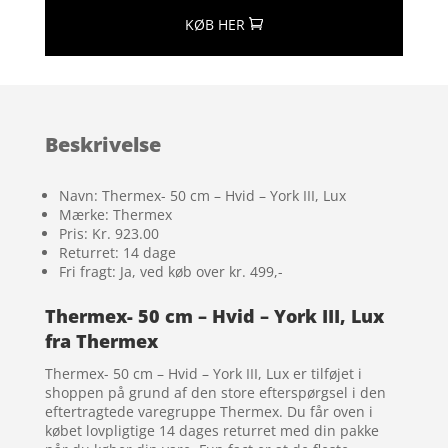
KØB HER
Beskrivelse
Navn: Thermex- 50 cm – Hvid – York III, Lux
Mærke: Thermex
Pris: Kr. 923.00
Returret: 14 dage
Fri fragt: Ja, ved køb over kr. 499,-
Thermex- 50 cm – Hvid – York III, Lux
fra Thermex
Thermex- 50 cm – Hvid – York III, Lux er tilføjet i
shoppen på grund af den store efterspørgsel i den
eftertragtede varegruppe Thermex. Du får oven i
købet lovpligtige 14 dages returret med din pakke