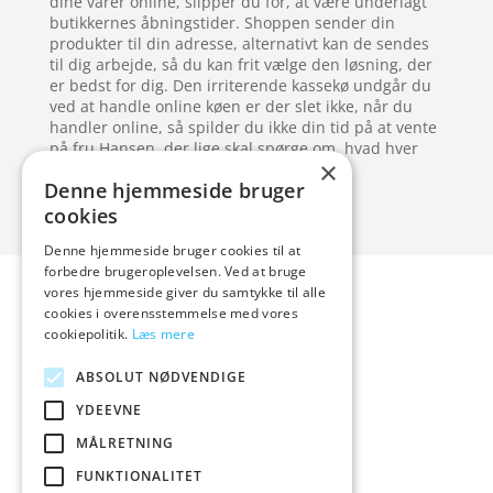
dine varer online, slipper du for, at være underlagt
butikkernes åbningstider. Shoppen sender din
produkter til din adresse, alternativt kan de sendes
til dig arbejde, så du kan frit vælge den løsning, der
er bedst for dig. Den irriterende kassekø undgår du
ved at handle online køen er der slet ikke, når du
handler online, så spilder du ikke din tid på at vente
på fru Hansen, der lige skal spørge om, hvad hver
×
enkelt ting koster.
Denne hjemmeside bruger
cookies
Denne hjemmeside bruger cookies til at
Forside
Artikler
forbedre brugeroplevelsen. Ved at bruge
vores hjemmeside giver du samtykke til alle
Varer
cookies i overensstemmelse med vores
Blog
cookiepolitik.
Læs mere
Kontakt
ABSOLUT NØDVENDIGE
YDEEVNE
MÅLRETNING
hvidevaremagasinet
FUNKTIONALITET