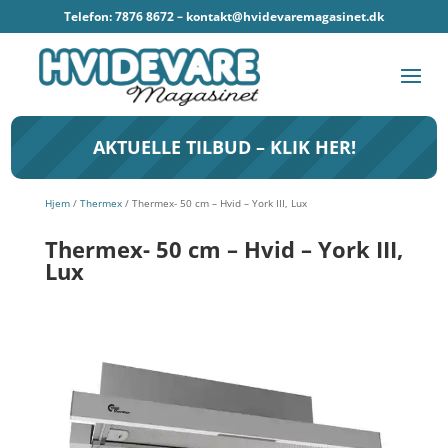
Telefon: 7876 8672 –
kontakt@hvidevaremagasinet.dk
AKTUELLE TILBUD – KLIK HER!
Hjem
/
Thermex
/ Thermex- 50 cm – Hvid – York III, Lux
Thermex- 50 cm – Hvid – York III,
Lux