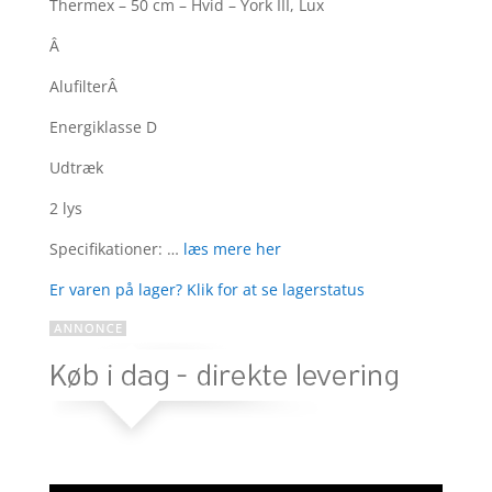
som
4.6
Thermex – 50 cm – Hvid – York III, Lux
ud af 5
baseret
Â
på
AlufilterÂ
kundebedø
mmelser
Energiklasse D
Udtræk
2 lys
Specifikationer: …
læs mere her
Er varen på lager? Klik for at se lagerstatus