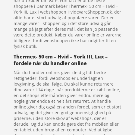
når du køber din vare. Fun fact er at de fleste
shoppere i Danmark køber Thermex- 50 cm – Hvid –
York III, Lux i webshoppen HvidevareShoppen.dk, der
altid har et stort udvalg af populære varer. Der er
mange varer i shoppen og i det store udvalg går
mange på jagt efter deres mål, det kan jo passende
være dette produkt. Køber du varer online er varerne
billigere- fordi webshoppen ikke har udgifter til en
fysisk butik.
Thermex- 50 cm – Hvid – York III, Lux –
fordele når du handler online
Når du handler online, giver de dig lidt bedre
rettigheder, fordi webshops er underlagt en
lovgivning, de skal følge. Du skal kunne returnere
dine varer i 14 dage. når produkterne er købt online,
en del shops efterhånden giver endnu mere og
nogle giver endda et helt års returret. At handle
online giver dig også en anden fordel, som er et stort
udvalg, og det giver en god gennemsigtighed på
priserne, i den store skov af webshops, der er
derude. Og du kan endda gøre det fra mobilen eller
en tablet uden brug af en computer. Ved at købe