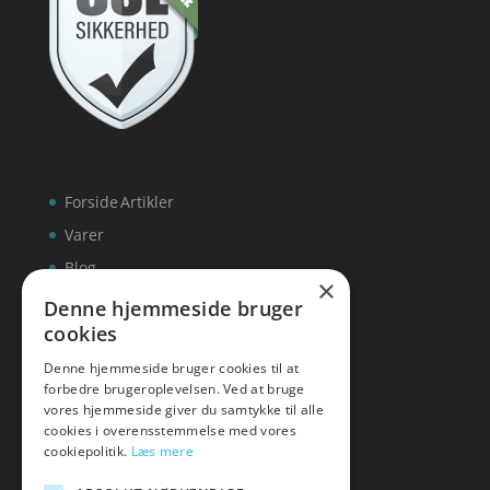
Forside
Artikler
Varer
Blog
×
Kontakt
Denne hjemmeside bruger
cookies
Denne hjemmeside bruger cookies til at
forbedre brugeroplevelsen. Ved at bruge
vores hjemmeside giver du samtykke til alle
hvidevaremagasinet
cookies i overensstemmelse med vores
cookiepolitik.
Læs mere
Tlf: 7876 8672
Mail:
info@hvidevaremagasinet.dk