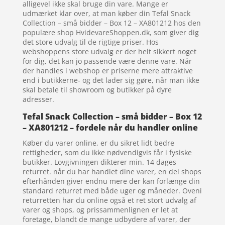
alligevel ikke skal bruge din vare. Mange er
udmærket klar over, at man køber din Tefal Snack
Collection – små bidder – Box 12 – XA801212 hos den
populære shop HvidevareShoppen.dk, som giver dig
det store udvalg til de rigtige priser. Hos
webshoppens store udvalg er der helt sikkert noget
for dig, det kan jo passende være denne vare. Når
der handles i webshop er priserne mere attraktive
end i butikkerne- og det lader sig gøre, når man ikke
skal betale til showroom og butikker på dyre
adresser.
Tefal Snack Collection – små bidder – Box 12
– XA801212 – fordele når du handler online
Køber du varer online, er du sikret lidt bedre
rettigheder, som du ikke nødvendigvis får i fysiske
butikker. Lovgivningen dikterer min. 14 dages
returret. når du har handlet dine varer, en del shops
efterhånden giver endnu mere der kan forlænge din
standard returret med både uger og måneder. Oveni
returretten har du online også et ret stort udvalg af
varer og shops, og prissammenlignen er let at
foretage, blandt de mange udbydere af varer, der