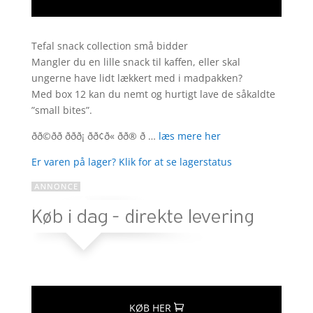
Tefal snack collection små bidder
Mangler du en lille snack til kaffen, eller skal
ungerne have lidt lækkert med i madpakken?
Med box 12 kan du nemt og hurtigt lave de såkaldte
”small bites”.
ðð©ðð ððð¡ ðð¢ð« ð­ð® ð …
læs mere her
Er varen på lager? Klik for at se lagerstatus
KØB HER