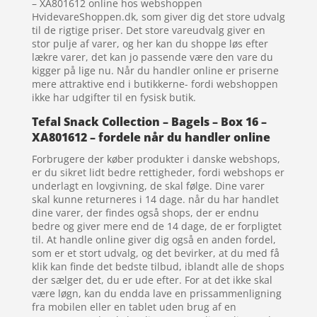
– XA801612 online hos webshoppen
HvidevareShoppen.dk, som giver dig det store udvalg
til de rigtige priser. Det store vareudvalg giver en
stor pulje af varer, og her kan du shoppe løs efter
lækre varer, det kan jo passende være den vare du
kigger på lige nu. Når du handler online er priserne
mere attraktive end i butikkerne- fordi webshoppen
ikke har udgifter til en fysisk butik.
Tefal Snack Collection – Bagels – Box 16 –
XA801612 – fordele når du handler online
Forbrugere der køber produkter i danske webshops,
er du sikret lidt bedre rettigheder, fordi webshops er
underlagt en lovgivning, de skal følge. Dine varer
skal kunne returneres i 14 dage. når du har handlet
dine varer, der findes også shops, der er endnu
bedre og giver mere end de 14 dage, de er forpligtet
til. At handle online giver dig også en anden fordel,
som er et stort udvalg, og det bevirker, at du med få
klik kan finde det bedste tilbud, iblandt alle de shops
der sælger det, du er ude efter. For at det ikke skal
være løgn, kan du endda lave en prissammenligning
fra mobilen eller en tablet uden brug af en