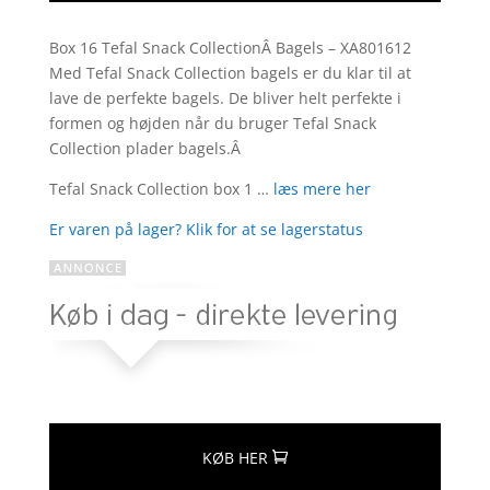
Box 16 Tefal Snack CollectionÂ Bagels – XA801612
Med Tefal Snack Collection bagels er du klar til at
lave de perfekte bagels. De bliver helt perfekte i
formen og højden når du bruger Tefal Snack
Collection plader bagels.Â
Tefal Snack Collection box 1 …
læs mere her
Er varen på lager? Klik for at se lagerstatus
KØB HER