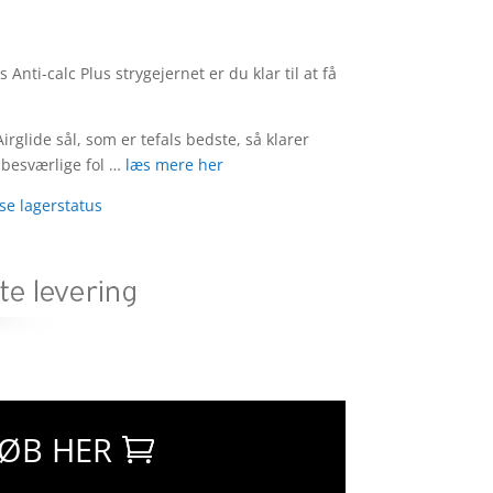
Anti-calc Plus strygejernet er du klar til at få
rglide sål, som er tefals bedste, så klarer
 besværlige fol …
læs mere her
 se lagerstatus
ØB HER