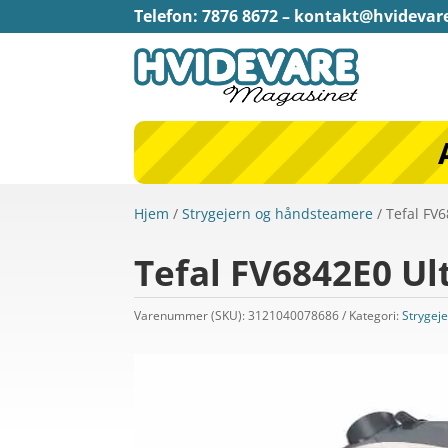
Telefon: 7876 8672 –
kontakt@hvidevar
Hjem
/
Strygejern og håndsteamere
/ Tefal FV6
Tefal FV6842E0 Ult
Varenummer (SKU):
3121040078686
Kategori:
Strygej