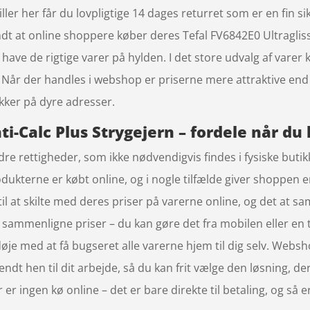
er her får du lovpligtige 14 dages returret som er en fin sik
ndt at online shoppere køber deres Tefal FV6842E0 Ultraglis
have de rigtige varer på hylden. I det store udvalg af varer
 Når der handles i webshop er priserne mere attraktive end i
kker på dyre adresser.
ti-Calc Plus Strygejern – fordele når du
edre rettigheder, som ikke nødvendigvis findes i fysiske buti
odukterne er købt online, og i nogle tilfælde giver shoppen 
 at skilte med deres priser på varerne online, og det at sam
 at sammenligne priser – du kan gøre det fra mobilen eller e
 døje med at få bugseret alle varerne hjem til dig selv. Webs
sendt hen til dit arbejde, så du kan frit vælge den løsning, d
r ingen kø online – det er bare direkte til betaling, og så er