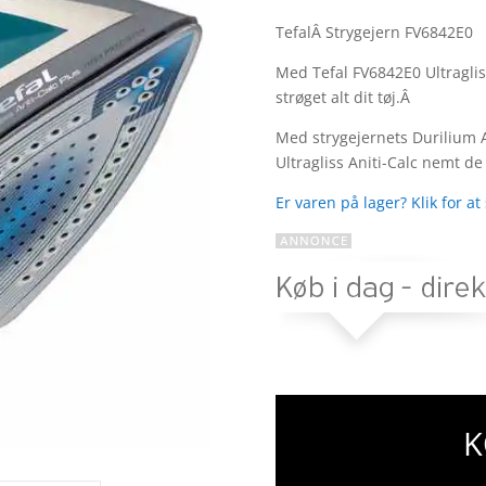
Bedømt
som
4.4
TefalÂ Strygejern FV6842E0
ud af 5
baseret
Med Tefal FV6842E0 Ultragliss 
på
strøget alt dit tøj.Â
kundebedø
mmelser
Med strygejernets Durilium Ai
Ultragliss Aniti-Calc nemt de
Er varen på lager? Klik for at
K