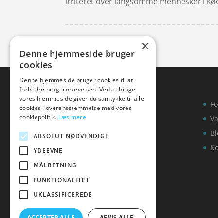
irriteret over langsomme mennesker i kø
×
Denne hjemmeside bruger
cookies
Denne hjemmeside bruger cookies til at
forbedre brugeroplevelsen. Ved at bruge
vores hjemmeside giver du samtykke til alle
Fo
cookies i overensstemmelse med vores
cookiepolitik.
Læs mere
Va
Bl
ABSOLUT NØDVENDIGE
Ko
YDEEVNE
MÅLRETNING
FUNKTIONALITET
UKLASSIFICEREDE
ACCEPTER ALLE
AFVIS ALLE