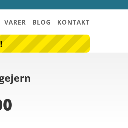
VARER
BLOG
KONTAKT
!
ygejern
00