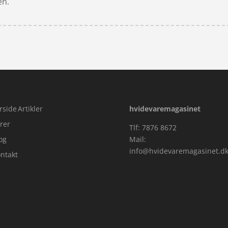
en.
rside
Artikler
hvidevaremagasinet
rer
Tlf: 7876 8672
og
Mail:
info@hvidevaremagasinet.d
ntakt