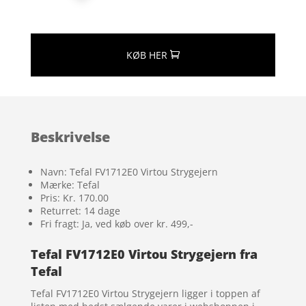
KØB HER
Beskrivelse
Navn: Tefal FV1712E0 Virtou Strygejern
Mærke: Tefal
Pris: Kr. 170.00
Returret: 14 dage
Fri fragt: Ja, ved køb over kr. 499,-
Tefal FV1712E0 Virtou Strygejern fra
Tefal
Tefal FV1712E0 Virtou Strygejern ligger i toppen af