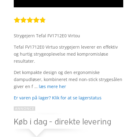
Bedømt
som
4.7
Strygejern Tefal FV1712E0 Virtou
ud af 5
baseret på
Tefal FV1712E0 Virtuo strygejern leverer en effektiv
kundebedø
og hurtig strygeoplevelse med kompromisløse
mmelser
resultater.
Det kompakte design og den ergonomiske
dampudløser, kombineret med non-stick strygesålen
giver en f …
læs mere her
Er varen på lager? Klik for at se lagerstatus