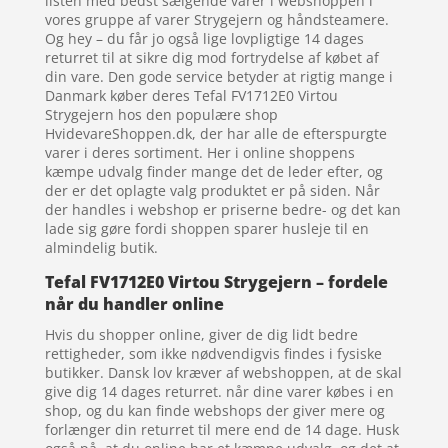
listen med bedst sælgende varer i webshoppen i
vores gruppe af varer Strygejern og håndsteamere.
Og hey – du får jo også lige lovpligtige 14 dages
returret til at sikre dig mod fortrydelse af købet af
din vare. Den gode service betyder at rigtig mange i
Danmark køber deres Tefal FV1712E0 Virtou
Strygejern hos den populære shop
HvidevareShoppen.dk, der har alle de efterspurgte
varer i deres sortiment. Her i online shoppens
kæmpe udvalg finder mange det de leder efter, og
der er det oplagte valg produktet er på siden. Når
der handles i webshop er priserne bedre- og det kan
lade sig gøre fordi shoppen sparer husleje til en
almindelig butik.
Tefal FV1712E0 Virtou Strygejern – fordele
når du handler online
Hvis du shopper online, giver de dig lidt bedre
rettigheder, som ikke nødvendigvis findes i fysiske
butikker. Dansk lov kræver af webshoppen, at de skal
give dig 14 dages returret. når dine varer købes i en
shop, og du kan finde webshops der giver mere og
forlænger din returret til mere end de 14 dage. Husk