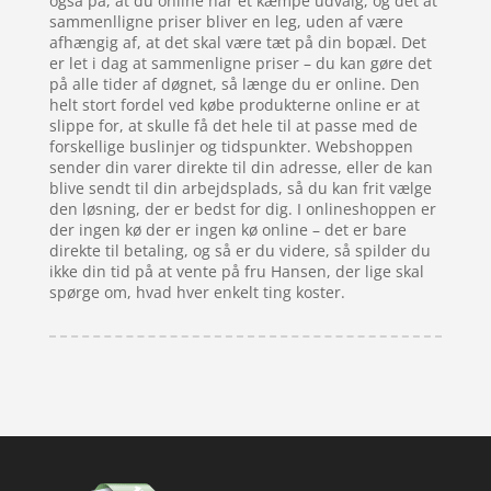
også på, at du online har et kæmpe udvalg, og det at
sammenlligne priser bliver en leg, uden af være
afhængig af, at det skal være tæt på din bopæl. Det
er let i dag at sammenligne priser – du kan gøre det
på alle tider af døgnet, så længe du er online. Den
helt stort fordel ved købe produkterne online er at
slippe for, at skulle få det hele til at passe med de
forskellige buslinjer og tidspunkter. Webshoppen
sender din varer direkte til din adresse, eller de kan
blive sendt til din arbejdsplads, så du kan frit vælge
den løsning, der er bedst for dig. I onlineshoppen er
der ingen kø der er ingen kø online – det er bare
direkte til betaling, og så er du videre, så spilder du
ikke din tid på at vente på fru Hansen, der lige skal
spørge om, hvad hver enkelt ting koster.