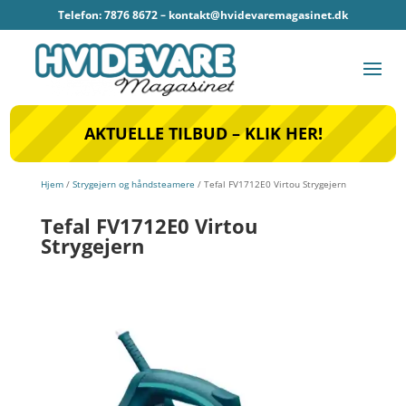
Telefon: 7876 8672 –
kontakt@hvidevaremagasinet.dk
AKTUELLE TILBUD – KLIK HER!
Hjem
/
Strygejern og håndsteamere
/ Tefal FV1712E0 Virtou Strygejern
Tefal FV1712E0 Virtou
Strygejern