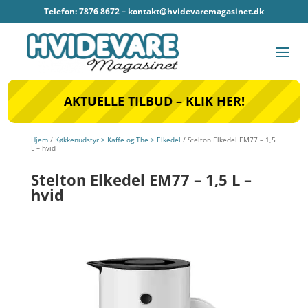
Telefon: 7876 8672 –
kontakt@hvidevaremagasinet.dk
AKTUELLE TILBUD – KLIK HER!
Hjem
/
Køkkenudstyr > Kaffe og The > Elkedel
/ Stelton Elkedel EM77 – 1,5
L – hvid
Stelton Elkedel EM77 – 1,5 L –
hvid