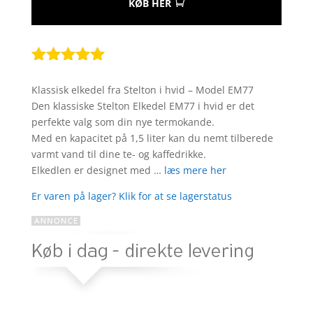
KØB HER
Bedømt
som
5
ud
Klassisk elkedel fra Stelton i hvid – Model EM77
af 5
Den klassiske Stelton Elkedel EM77 i hvid er det
baseret på
perfekte valg som din nye termokande.
kundebedøm
Med en kapacitet på 1,5 liter kan du nemt tilberede
melser
varmt vand til dine te- og kaffedrikke.
Elkedlen er designet med …
læs mere her
Er varen på lager? Klik for at se lagerstatus