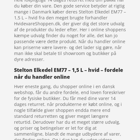
du køber din vare. Den gode service betyder at rigtig
mange i Danmark køber deres Stelton Elkedel EM77 –
1,5 L – hvid fra den meget brugte forhandler
HvidevareShoppen.dk, der giver dig det store udvalg
af de produkter du leder efter. Her i online shoppens
kæmpe udvalg finder du noget for alle, det kan jo
passende være dette produkt. Når du handler online
kan priserne være lavere- og det lader sig gøre, når
man ikke skal betale til showroom og butikker på
dyre adresser.
Stelton Elkedel EM77 – 1,5 L – hvid – fordele
når du handler online
Hver eneste gang, du shopper online i en dansk
webshop, får du andre fordele, end loven foreskriver
for de fysiske butikker. Du får med dine varer 14
dages returret. når produkterne er købt online, og i
nogle tilfælde giver shoppen endda mere end
standard returretten og giver meget længere
returtid. Derudover har du et meget større udvalg,
og priser og betingelser er let for dig at
sammenligne, blandt de mange udbydere af varer,
der findes online. Og i dag kan du uden videre