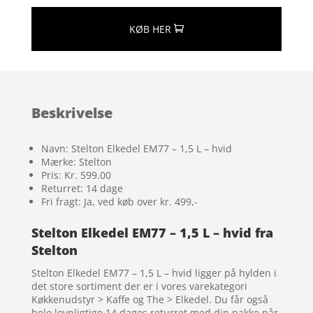
KØB HER
Beskrivelse
Navn: Stelton Elkedel EM77 – 1,5 L – hvid
Mærke: Stelton
Pris: Kr. 599.00
Returret: 14 dage
Fri fragt: Ja, ved køb over kr. 499,-
Stelton Elkedel EM77 – 1,5 L – hvid fra
Stelton
Stelton Elkedel EM77 – 1,5 L – hvid ligger på hylden i
det store sortiment der er i vores varekategori
Køkkenudstyr > Kaffe og The > Elkedel. Du får også
hele lovpligtige 14 dages returret med din pakke når