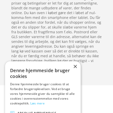
priser og betingelser er let for dig at sammenligne,
blandt de mange udbydere af varer, der findes
online. Du kan oven i købet gøre det i løbet af nul-
komma-fem med din smartphone eller tablet. Du får
også en anden stor fordel, når du shopper online, og
det er du slipper for, at skulle slæbe varerne hjem
fra butikken. Et fragtfirma som f.eks. Postnord eller
GLS sender varerne til din adresse, alternativt kan de
sendes til dig arbejde, og det kan frit vælges, når du
angiver leveringadresse. Du kan også springe en
lang kø ved kassen over så det er direkte til kassen,
når du er færdig med at handle, så behøver du ikke
længere forudsige, hvilken kø der er hurtigst – vi
×
gætter aldrig rigtigt alligevel.
Denne hjemmeside bruger
cookies
Denne hjemmeside bruger cookies til at
Forside
Artikler
forbedre brugeroplevelsen. Ved at bruge
vores hjemmeside giver du samtykke til alle
Varer
cookies i overensstemmelse med vores
Blog
cookiepolitik.
Læs mere
Kontakt