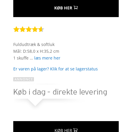
KØB HER
Bedømt
som
4.5
Fuldudtræk & softluk
ud af 5
Mål: D:58,0 x H:35,2 cm
baseret
1 skuffe …
læs mere her
på
kundebedø
Er varen på lager? Klik for at se lagerstatus
mmelser
KØB HER