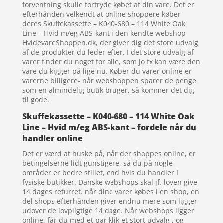
forventning skulle fortryde købet af din vare. Det er
efterhånden velkendt at online shoppere køber
deres Skuffekassette – K040-680 – 114 White Oak
Line – Hvid m/eg ABS-kant i den kendte webshop
HvidevareShoppen.dk, der giver dig det store udvalg
af de produkter du leder efter. I det store udvalg af
varer finder du noget for alle, som jo fx kan være den
vare du kigger på lige nu. Køber du varer online er
varerne billigere- når webshoppen sparer de penge
som en almindelig butik bruger, så kommer det dig
til gode.
Skuffekassette – K040-680 – 114 White Oak
Line – Hvid m/eg ABS-kant – fordele når du
handler online
Det er værd at huske på, når der shoppes online, er
betingelserne lidt gunstigere, så du på nogle
områder er bedre stillet, end hvis du handler I
fysiske butikker. Danske webshops skal jf. loven give
14 dages returret. når dine varer købes i en shop, en
del shops efterhånden giver endnu mere som ligger
udover de lovpligtige 14 dage. Når webshops ligger
online, får du med et par klik et stort udvalg , og