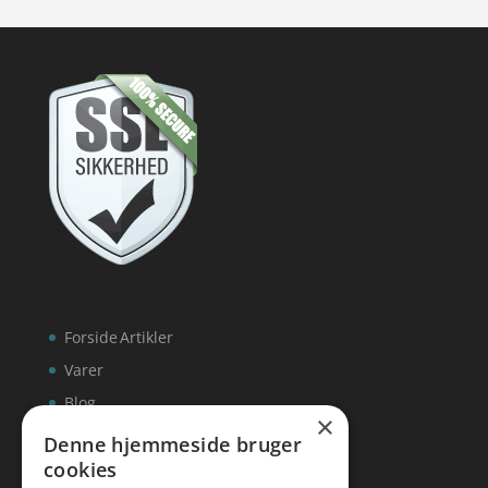
Forside
Artikler
Varer
Blog
×
Kontakt
Denne hjemmeside bruger
cookies