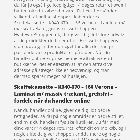
du får jo også lige lovpligtige 14 dages returret oven i
hatten når du køber din vare. Det er efterhånden
velkendt at online shoppere køber deres
Skuffekassette – K040-670 – 166 Verona – Laminat m/
massiv trækant, grebsfri i webshoppen
HvidevareShoppen.dk, der giver dig det store udvalg
af de produkter du leder efter. Hos webshoppens
store udvalg finder du noget for alle, det kan jo
passende være produktet er på siden. Når du
handler online er priserne mere attraktive end i
butikkerne- det er effekten af, at den attraktive
adresse på strøget ikke er nødvendig, og man
dermed sparer meget på huslejen.
Skuffekassette – K040-670 – 166 Verona –
Laminat m/ massiv trækant, grebsfri –
fordele når du handler online
Når du handler online, giver de dig lidt bedre
rettigheder, så du på nogle områder er bedre stillet,
end hvis du handler I fysiske butikker. Du får med
dine varer 14 dages returret. efter dit online køb, og i
nogle tilfælde giver shoppen endda mere og nogle
giver endda et helt års returret. Når webshops har