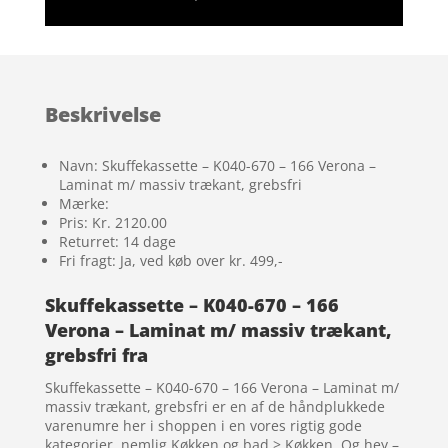
Beskrivelse
Navn: Skuffekassette – K040-670 – 166 Verona –
Laminat m/ massiv trækant, grebsfri
Mærke:
Pris: Kr. 2120.00
Returret: 14 dage
Fri fragt: Ja, ved køb over kr. 499,-
Skuffekassette – K040-670 – 166
Verona – Laminat m/ massiv trækant,
grebsfri fra
Skuffekassette – K040-670 – 166 Verona – Laminat m/
massiv trækant, grebsfri er en af de håndplukkede
varenumre her i shoppen i en vores rigtig gode
kategorier, nemlig Køkken og bad > Køkken. Og hey –