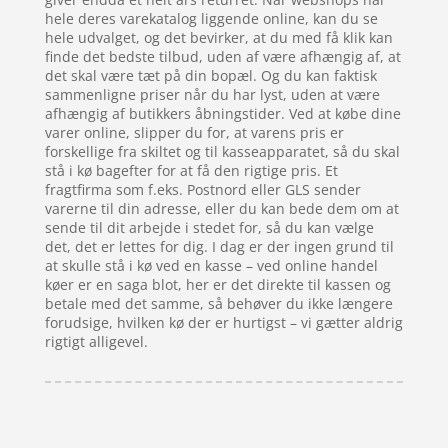
hele deres varekatalog liggende online, kan du se
hele udvalget, og det bevirker, at du med få klik kan
finde det bedste tilbud, uden af være afhængig af, at
det skal være tæt på din bopæl. Og du kan faktisk
sammenligne priser når du har lyst, uden at være
afhængig af butikkers åbningstider. Ved at købe dine
varer online, slipper du for, at varens pris er
forskellige fra skiltet og til kasseapparatet, så du skal
stå i kø bagefter for at få den rigtige pris. Et
fragtfirma som f.eks. Postnord eller GLS sender
varerne til din adresse, eller du kan bede dem om at
sende til dit arbejde i stedet for, så du kan vælge
det, det er lettes for dig. I dag er der ingen grund til
at skulle stå i kø ved en kasse – ved online handel
køer er en saga blot, her er det direkte til kassen og
betale med det samme, så behøver du ikke længere
forudsige, hvilken kø der er hurtigst – vi gætter aldrig
rigtigt alligevel.