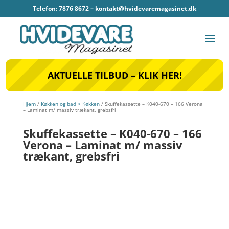
Telefon: 7876 8672 –
kontakt@hvidevaremagasinet.dk
AKTUELLE TILBUD – KLIK HER!
Hjem
/
Køkken og bad > Køkken
/ Skuffekassette – K040-670 – 166 Verona
– Laminat m/ massiv trækant, grebsfri
Skuffekassette – K040-670 – 166
Verona – Laminat m/ massiv
trækant, grebsfri