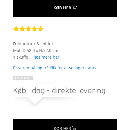
KØB HER
Bedømt
som
5
ud
Fuldudtræk & softluk
af 5
Mål: D:58,0 x H:32,0 cm
baseret på
1 skuffe …
læs mere her
kundebedøm
melser
Er varen på lager? Klik for at se lagerstatus
KØB HER