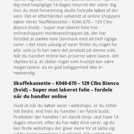
dig med lovpligtige 14 dages returret der sikrer dig,
hvis du mod forventning skulle fortryde købet af din
vare. Det er efterhånden velkendt at online shoppere
køber deres Skuffekassette – K040-670 – 129 Cibo
Bianco (hvid) – Super mat lakeret folie hos
onlineshoppen HvidevareShoppen.dk, der har
forstået at dække hele Danmark med de helt rigtige
varer. I det store udvalg af varer finder du noget for
alle, som jo fx kan være det produkt på denne side.
Når du handler online kan priserne være lavere- det
skyldes bl.a. at sådan noget som husleje kan være
meget lavere, da en god beliggenhed ikke er
nødvendig.
Skuffekassette – K040-670 – 129 Cibo Bianco
(hvid) – Super mat lakeret folie – fordele
når du handler online
Husk at når du køber varer i webshops, er du stillet
lidt bedre, end hvis du handler i en fysisk butik.
Produkter der handles i en dansk shop, skal have 14
dages returret. efter du har købt dine varer, og du
kan finde webshops der giver mere for at skille sig
ud fra konkurrenterne i markedet. Når webshops