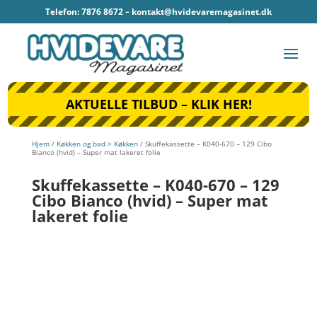
Telefon: 7876 8672 –
kontakt@hvidevaremagasinet.dk
AKTUELLE TILBUD – KLIK HER!
Hjem
/
Køkken og bad > Køkken
/ Skuffekassette – K040-670 – 129 Cibo
Bianco (hvid) – Super mat lakeret folie
Skuffekassette – K040-670 – 129
Cibo Bianco (hvid) – Super mat
lakeret folie