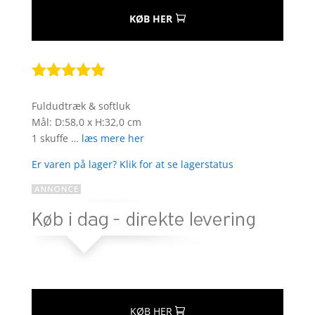
KØB HER
Bedømt
som
4.8
Fuldudtræk & softluk
ud af 5
Mål: D:58,0 x H:32,0 cm
baseret på
1 skuffe …
læs mere her
kundebedø
mmelser
Er varen på lager? Klik for at se lagerstatus
KØB HER