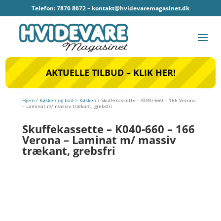
Telefon: 7876 8672 –
kontakt@hvidevaremagasinet.dk
AKTUELLE TILBUD – KLIK HER!
Hjem
/
Køkken og bad > Køkken
/ Skuffekassette – K040-660 – 166 Verona
– Laminat m/ massiv trækant, grebsfri
Skuffekassette – K040-660 – 166
Verona – Laminat m/ massiv
trækant, grebsfri