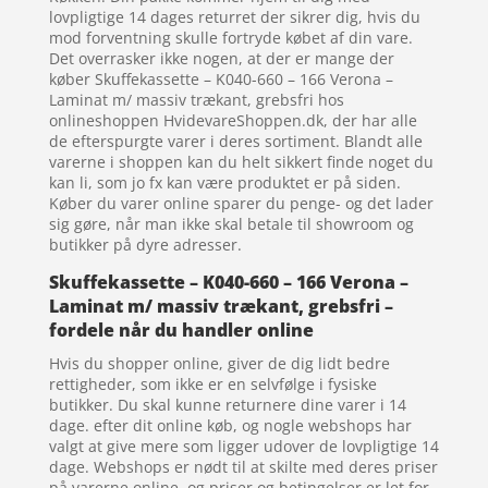
lovpligtige 14 dages returret der sikrer dig, hvis du
mod forventning skulle fortryde købet af din vare.
Det overrasker ikke nogen, at der er mange der
køber Skuffekassette – K040-660 – 166 Verona –
Laminat m/ massiv trækant, grebsfri hos
onlineshoppen HvidevareShoppen.dk, der har alle
de efterspurgte varer i deres sortiment. Blandt alle
varerne i shoppen kan du helt sikkert finde noget du
kan li, som jo fx kan være produktet er på siden.
Køber du varer online sparer du penge- og det lader
sig gøre, når man ikke skal betale til showroom og
butikker på dyre adresser.
Skuffekassette – K040-660 – 166 Verona –
Laminat m/ massiv trækant, grebsfri –
fordele når du handler online
Hvis du shopper online, giver de dig lidt bedre
rettigheder, som ikke er en selvfølge i fysiske
butikker. Du skal kunne returnere dine varer i 14
dage. efter dit online køb, og nogle webshops har
valgt at give mere som ligger udover de lovpligtige 14
dage. Webshops er nødt til at skilte med deres priser
på varerne online, og priser og betingelser er let for