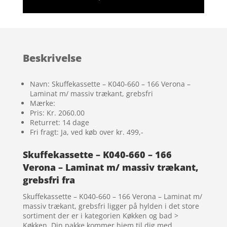
Beskrivelse
Navn: Skuffekassette – K040-660 – 166 Verona –
Laminat m/ massiv trækant, grebsfri
Mærke:
Pris: Kr. 2060.00
Returret: 14 dage
Fri fragt: Ja, ved køb over kr. 499,-
Skuffekassette – K040-660 – 166
Verona – Laminat m/ massiv trækant,
grebsfri fra
Skuffekassette – K040-660 – 166 Verona – Laminat m/
massiv trækant, grebsfri ligger på hylden i det store
sortiment der er i kategorien Køkken og bad >
Køkken. Din pakke kommer hjem til dig med