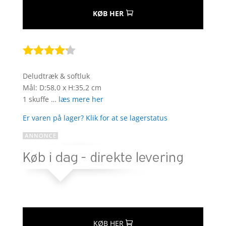
KØB HER
Bedømt
som
4.1
Deludtræk & softluk
ud af 5
Mål: D:58,0 x H:35,2 cm
baseret
1 skuffe …
læs mere her
på
kundebedø
Er varen på lager? Klik for at se lagerstatus
mmelser
KØB HER