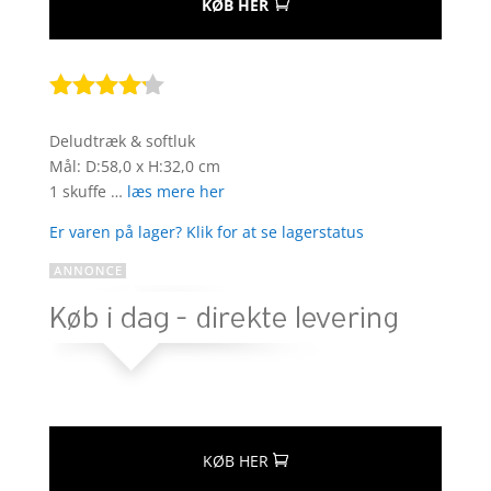
KØB HER
Bedømt
som
4.1
Deludtræk & softluk
ud af 5
Mål: D:58,0 x H:32,0 cm
baseret
1 skuffe …
læs mere her
på
kundebedø
Er varen på lager? Klik for at se lagerstatus
mmelser
KØB HER