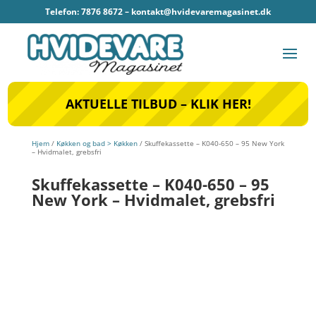
Telefon: 7876 8672 –
kontakt@hvidevaremagasinet.dk
AKTUELLE TILBUD – KLIK HER!
Hjem
/
Køkken og bad > Køkken
/ Skuffekassette – K040-650 – 95 New York
– Hvidmalet, grebsfri
Skuffekassette – K040-650 – 95
New York – Hvidmalet, grebsfri