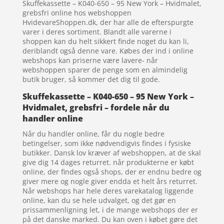
Skuffekassette – K040-650 – 95 New York – Hvidmalet,
grebsfri online hos webshoppen
HvidevareShoppen.dk, der har alle de efterspurgte
varer i deres sortiment. Blandt alle varerne i
shoppen kan du helt sikkert finde noget du kan li,
deriblandt også denne vare. Købes der ind i online
webshops kan priserne være lavere- når
webshoppen sparer de penge som en almindelig
butik bruger, så kommer det dig til gode.
Skuffekassette – K040-650 – 95 New York –
Hvidmalet, grebsfri – fordele når du
handler online
Når du handler online, får du nogle bedre
betingelser, som ikke nødvendigvis findes i fysiske
butikker. Dansk lov kræver af webshoppen, at de skal
give dig 14 dages returret. når produkterne er købt
online, der findes også shops, der er endnu bedre og
giver mere og nogle giver endda et helt års returret.
Når webshops har hele deres varekatalog liggende
online, kan du se hele udvalget, og det gør en
prissammenligning let, i de mange webshops der er
på det danske marked. Du kan oven i købet gøre det