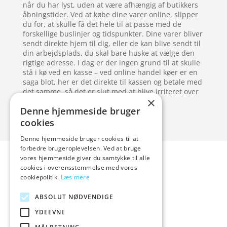
når du har lyst, uden at være afhængig af butikkers
åbningstider. Ved at købe dine varer online, slipper
du for, at skulle få det hele til at passe med de
forskellige buslinjer og tidspunkter. Dine varer bliver
sendt direkte hjem til dig, eller de kan blive sendt til
din arbejdsplads, du skal bare huske at vælge den
rigtige adresse. I dag er der ingen grund til at skulle
stå i kø ved en kasse – ved online handel køer er en
saga blot, her er det direkte til kassen og betale med
det samme, så det er slut med at blive irriteret over
×
langsomme mennesker i køen.
Denne hjemmeside bruger
cookies
Denne hjemmeside bruger cookies til at
Forside
Artikler
forbedre brugeroplevelsen. Ved at bruge
vores hjemmeside giver du samtykke til alle
Varer
cookies i overensstemmelse med vores
Blog
cookiepolitik.
Læs mere
Kontakt
ABSOLUT NØDVENDIGE
YDEEVNE