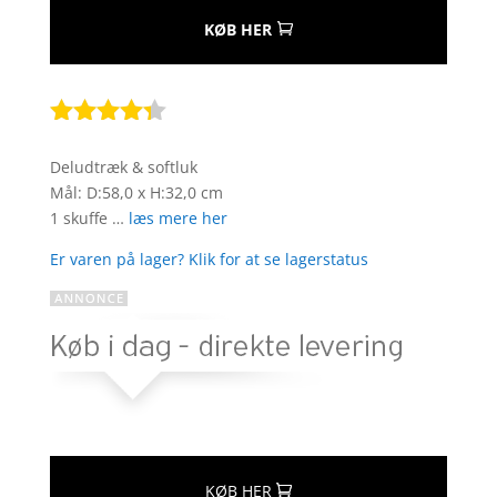
KØB HER
Bedømt
som
4.2
Deludtræk & softluk
ud af 5
Mål: D:58,0 x H:32,0 cm
baseret
1 skuffe …
læs mere her
på
kundebedø
Er varen på lager? Klik for at se lagerstatus
mmelser
KØB HER