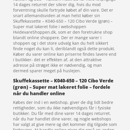
14 dages returret der sikrer dig, hvis du mod
forventning skulle fortryde købet af din vare. Det er
snart allemandsviden at man helst køber sin
Skuffekassette – K040-650 – 120 Cibo Verde (grøn) –
Super mat lakeret folie i webshoppen
HvidevareShoppen.dk, som er den foretrukne shop
blandt online shoppere. Der er mange varer i
shoppen og i det store udvalg kan du helt sikkert
finde noget du kan li, deriblandt også dette produkt.
Køber du varer online kan priserne findes lavere end
i butikker- det er effekten af, at den attraktive
adresse på strøget ikke er nødvendig, og man
dermed sparer meget på huslejen.
Skuffekassette – K040-650 – 120 Cibo Verde
(grøn) – Super mat lakeret folie – fordele
når du handler online
Købes der ind i en webshop, giver de dig lidt bedre
rettigheder, som du ikke nødvendigvis får i fysiske
butikker. Du får med dine varer 14 dages returret.
når du har handlet dine varer, og nogle webshops
har valgt at give mere og det kommer dig tilgode som
forbruger. At handle online giver dig også en anden