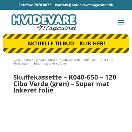
Telefon: 7876 8672 –
kontakt@hvidevaremagasinet.dk
AKTUELLE TILBUD – KLIK HER!
Hjem
/
Køkken og bad > Køkken
/ Skuffekassette – K040-650 – 120 Cibo
Verde (grøn) – Super mat lakeret folie
Skuffekassette – K040-650 – 120
Cibo Verde (grøn) – Super mat
lakeret folie