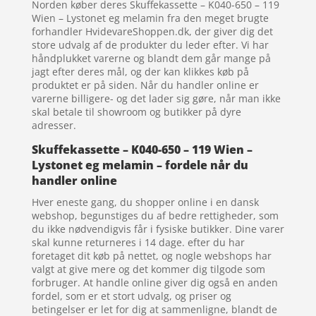
Norden køber deres Skuffekassette – K040-650 – 119
Wien – Lystonet eg melamin fra den meget brugte
forhandler HvidevareShoppen.dk, der giver dig det
store udvalg af de produkter du leder efter. Vi har
håndplukket varerne og blandt dem går mange på
jagt efter deres mål, og der kan klikkes køb på
produktet er på siden. Når du handler online er
varerne billigere- og det lader sig gøre, når man ikke
skal betale til showroom og butikker på dyre
adresser.
Skuffekassette – K040-650 – 119 Wien –
Lystonet eg melamin – fordele når du
handler online
Hver eneste gang, du shopper online i en dansk
webshop, begunstiges du af bedre rettigheder, som
du ikke nødvendigvis får i fysiske butikker. Dine varer
skal kunne returneres i 14 dage. efter du har
foretaget dit køb på nettet, og nogle webshops har
valgt at give mere og det kommer dig tilgode som
forbruger. At handle online giver dig også en anden
fordel, som er et stort udvalg, og priser og
betingelser er let for dig at sammenligne, blandt de