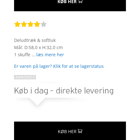
KØB HER
Bedømt
som
3.9
Deludtræk & softluk
ud af 5
Mål: D:58,0 x H:32,0 cm
baseret
1 skuffe …
læs mere her
på
kundebed
Er varen på lager? Klik for at se lagerstatus
ømmels
er
KØB HER