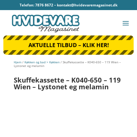
Telefon: 7876 8672 –
kontakt@hvidevaremagasinet.dk
AKTUELLE TILBUD – KLIK HER!
Hjem
/
Køkken og bad > Køkken
/ Skuffekassette – K040-650 – 119 Wien –
Lystonet eg melamin
Skuffekassette – K040-650 – 119
Wien – Lystonet eg melamin